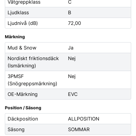
Våtgreppklass
C
Ljudklass
B
Ljudnivå (dB)
72,00
Märkning
Mud & Snow
Ja
Nordiskt friktionsdäck
Nej
(Ismärkning)
3PMSF
Nej
(Snögreppsmärkning)
OE-Märkning
EVC
Position / Säsong
Däckposition
ALLPOSITION
Säsong
SOMMAR