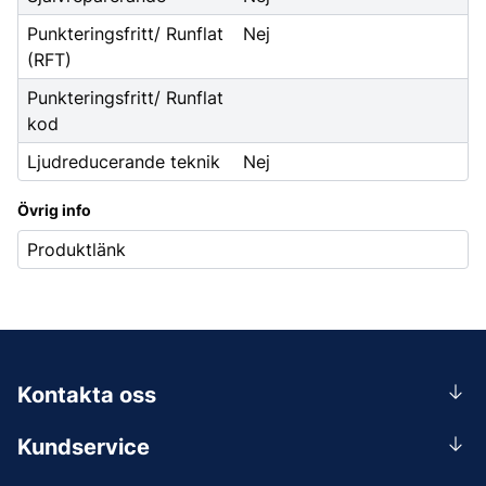
Punkteringsfritt/ Runflat
Nej
(RFT)
Punkteringsfritt/ Runflat
kod
Ljudreducerande teknik
Nej
Övrig info
Produktlänk
Kontakta oss
0156-409 00
Kundservice
Mån-Tors 07.30-16:30, Fre 07.30-15.00.
Rådgivning
Lunchstängt 12:00-12:30