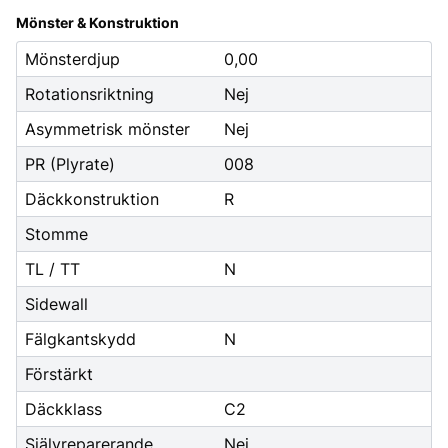
Mönster & Konstruktion
Mönsterdjup
0,00
Rotationsriktning
Nej
Asymmetrisk mönster
Nej
PR (Plyrate)
008
Däckkonstruktion
R
Stomme
TL / TT
N
Sidewall
Fälgkantskydd
N
Förstärkt
Däckklass
C2
Självreparerande
Nej