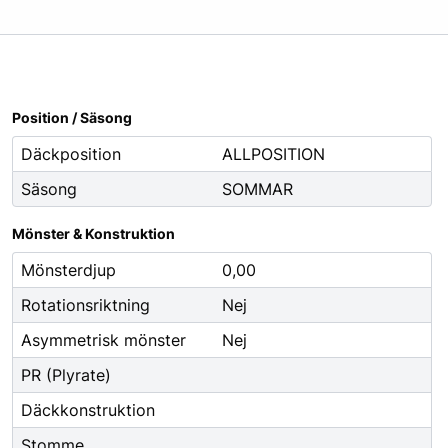
Oljor
Smörjfett
Smörjmedel
Spillhantering
Position / Säsong
Spolarvätska
Däckposition
ALLPOSITION
Säsong
SOMMAR
Fordonstillbehör
ng
Glödlampor
Mönster & Konstruktion
ier
Vinter
Mönsterdjup
0,00
Fritid
Rotationsriktning
Nej
Fordonsbelysning
Asymmetrisk mönster
Nej
Torkarblad
PR (Plyrate)
Däckkonstruktion
Stomme