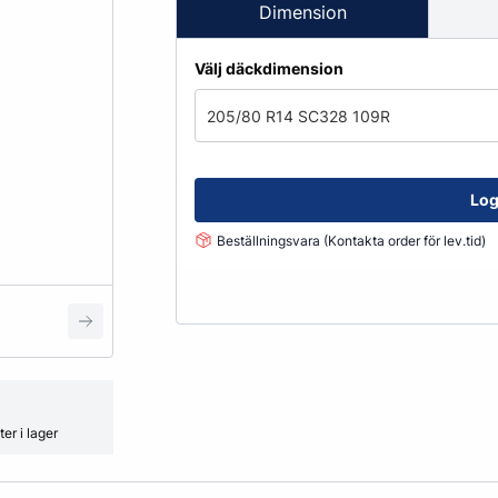
Fälglås
Dimension
kydd
ATV
Grönyte & Smådäck
Kåpor
Välj däckdimension
Mutterpåsar
Spacer
205/80 R14 SC328 109R
Ventiler
Vikter
Log
Beställningsvara (Kontakta order för lev.tid)
Smörjmedel, Kemikalier & Vä
Adblue
Alkylatbensin
ård
Batterivatten
Bromsrengöring
Glykol
er i lager
Hjultvätt Kem