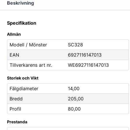
Mutterdragare
Beskrivning
Nipplar
Monteringsverktyg
Specifikation
Reparationsverktyg
Allmän
Stålborstar
Modell / Mönster
SC328
EAN
6927116147013
Städ, Hygien & Kontor
Batterier
Tillverkarens art nr.
WE6927116147013
Avfallshantering
Batteriladdni
Hygien
Fordonsbatter
Storlek och Vikt
Papper
Småbatterier
Fälgdiameter
14,00
Pennor
Startbooster
Bredd
205,00
Däcketiketter
Profil
80,00
Tejp
Prestanda