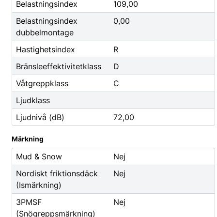
Godis & Dryck
Belastningsindex
109,00
Belastningsindex
0,00
dubbelmontage
Hastighetsindex
R
Bränsleeffektivitetklass
D
Våtgreppklass
C
Ljudklass
Ljudnivå (dB)
72,00
Märkning
Mud & Snow
Nej
Nordiskt friktionsdäck
Nej
(Ismärkning)
3PMSF
Nej
(Snögreppsmärkning)