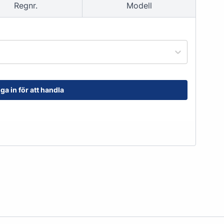
Regnr.
Modell
order@kransensgummi.se
Till kundservice
ga in för att handla
tskor
Arbetshandskar & Skyddsutrustning
Arbetshandskar
Skyddsutrustning