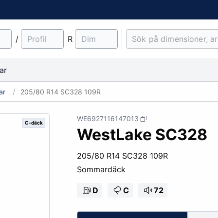
/
R
ar
ar
205/80 R14 SC328 109R
WE6927116147013
C-däck
WestLake SC328
material
Lantbruk
Entreprenad & Maskiner
Lastbilsfälgar
O-ringar
Fälgtillbehör
205/80 R14 SC328 109R
Traktordäck
Pinnbultar
Sommardäck
Implementdäck
Fälgskydd
Skogsdäck
Bult & Mutter
D
C
72
& Demonteringskem
Centreringsringar