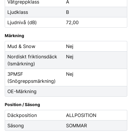
Våtgreppklass
A
Ljudklass
B
Ljudnivå (dB)
72,00
Märkning
Mud & Snow
Nej
Nordiskt friktionsdäck
Nej
(Ismärkning)
3PMSF
Nej
(Snögreppsmärkning)
OE-Märkning
Position / Säsong
Däckposition
ALLPOSITION
Säsong
SOMMAR