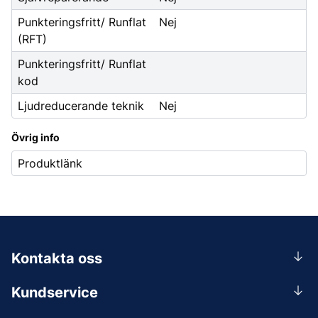
Punkteringsfritt/ Runflat
Nej
(RFT)
Punkteringsfritt/ Runflat
kod
Ljudreducerande teknik
Nej
Övrig info
Produktlänk
Kontakta oss
0156-409 00
Kundservice
Mån-Tors 07.30-16:30, Fre 07.30-15.00.
Rådgivning
Lunchstängt 12:00-12:30