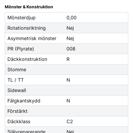
Mönster & Konstruktion
Mönsterdjup
0,00
Rotationsriktning
Nej
Asymmetrisk mönster
Nej
PR (Plyrate)
008
Däckkonstruktion
R
Stomme
TL / TT
N
Sidewall
Fälgkantskydd
N
Förstärkt
Däckklass
C2
Självreparerande
Nej