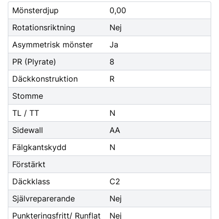
Mönsterdjup
0,00
Rotationsriktning
Nej
Asymmetrisk mönster
Ja
PR (Plyrate)
8
Däckkonstruktion
R
Stomme
TL / TT
N
Sidewall
AA
Fälgkantskydd
N
Förstärkt
Däckklass
C2
Självreparerande
Nej
Punkteringsfritt/ Runflat
Nej