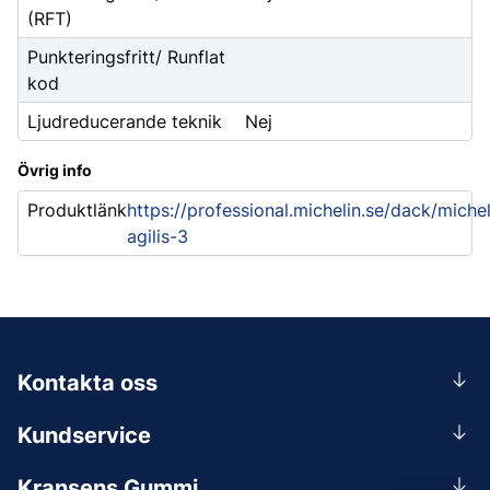
(RFT)
Punkteringsfritt/ Runflat
kod
Ljudreducerande teknik
Nej
Övrig info
Produktlänk
https://professional.michelin.se/dack/michel
agilis-3
Kontakta oss
0156-409 00
Kundservice
Mån-Tors 07.30-16:30, Fre 07.30-15.00.
Rådgivning
Lunchstängt 12:00-12:30
Kransens Gummi