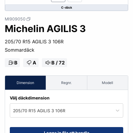
C-däck
MI909050
Michelin AGILIS 3
205/70 R15 AGILIS 3 106R
Sommardäck
B
A
B / 72
Dimension
Regnr.
Modell
Välj däckdimension
205/70 R15 AGILIS 3 106R
Logga in för att handla