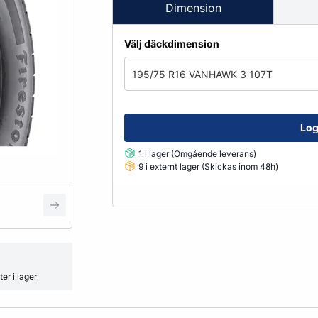
Fälglås
Dimension
kydd
ATV
Grönyte & Smådäck
Kåpor
Välj däckdimension
Mutterpåsar
Spacer
195/75 R16 VANHAWK 3 107T
Ventiler
Vikter
Log
1 i lager (Omgående leverans)
Smörjmedel, Kemikalier & Vä
9 i externt lager (Skickas inom 48h)
Adblue
Alkylatbensin
ård
Batterivatten
Bromsrengöring
Glykol
er i lager
Hjultvätt Kem