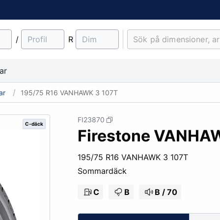
/
R
ar
ar
195/75 R16 VANHAWK 3 107T
FI23870
C-däck
Firestone VANHA
material
Lantbruk
Entreprenad & Maskiner
Lastbilsfälgar
O-ringar
Fälgtillbehör
195/75 R16 VANHAWK 3 107T
Traktordäck
Pinnbultar
Sommardäck
Implementdäck
Fälgskydd
Skogsdäck
Bult & Mutter
C
B
B / 70
& Demonteringskem
Centreringsringar