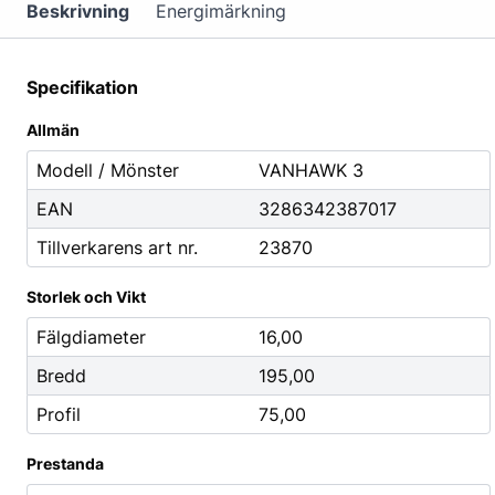
Mutterdragare
Beskrivning
Energimärkning
Nipplar
Monteringsverktyg
Specifikation
Reparationsverktyg
Allmän
Stålborstar
Modell / Mönster
VANHAWK 3
EAN
3286342387017
Städ, Hygien & Kontor
Batterier
Tillverkarens art nr.
23870
Avfallshantering
Batteriladdni
Hygien
Fordonsbatter
Storlek och Vikt
Papper
Småbatterier
Fälgdiameter
16,00
Pennor
Startbooster
Bredd
195,00
Däcketiketter
Profil
75,00
Tejp
Prestanda