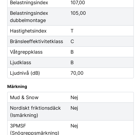
Godis & Dryck
Belastningsindex
107,00
Belastningsindex
105,00
dubbelmontage
Hastighetsindex
T
Bränsleeffektivitetklass
C
Våtgreppklass
B
Ljudklass
B
Ljudnivå (dB)
70,00
Märkning
Mud & Snow
Nej
Nordiskt friktionsdäck
Nej
(Ismärkning)
3PMSF
Nej
(Snögreppsmärkning)