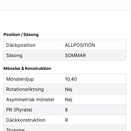
Oljor
Smörjfett
Smörjmedel
Spillhantering
Position / Säsong
Spolarvätska
Däckposition
ALLPOSITION
Säsong
SOMMAR
Fordonstillbehör
ng
Glödlampor
Mönster & Konstruktion
ier
Vinter
Mönsterdjup
10,40
Fritid
Rotationsriktning
Nej
Fordonsbelysning
Asymmetrisk mönster
Nej
Torkarblad
PR (Plyrate)
8
Däckkonstruktion
R
Stomme