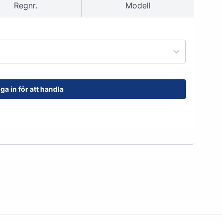
Regnr.
Modell
order@kransensgummi.se
Till kundservice
ga in för att handla
tskor
Arbetshandskar & Skyddsutrustning
Arbetshandskar
Skyddsutrustning