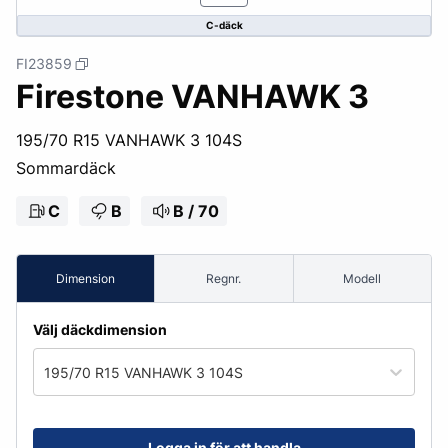
C-däck
FI23859
Firestone VANHAWK 3
195/70 R15 VANHAWK 3 104S
Sommardäck
C
B
B / 70
Dimension
Regnr.
Modell
Välj däckdimension
195/70 R15 VANHAWK 3 104S
Logga in för att handla