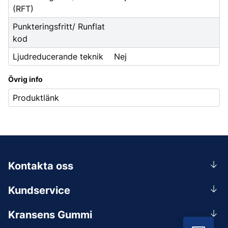
(RFT)
Punkteringsfritt/ Runflat
kod
Ljudreducerande teknik
Nej
Övrig info
Produktlänk
Kontakta oss
0156-409 00
Kundservice
Mån-Tors 07.30-16:30, Fre 07.30-15.00.
Rådgivning
Lunchstängt 12:00-12:30
Kransens Gummi
Handla