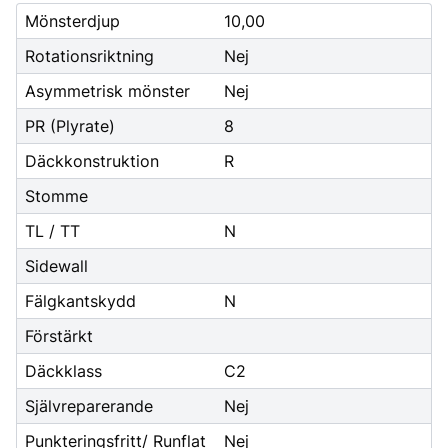
Mönsterdjup
10,00
Rotationsriktning
Nej
Asymmetrisk mönster
Nej
PR (Plyrate)
8
Däckkonstruktion
R
Stomme
TL / TT
N
Sidewall
Fälgkantskydd
N
Förstärkt
Däckklass
C2
Självreparerande
Nej
Punkteringsfritt/ Runflat
Nej