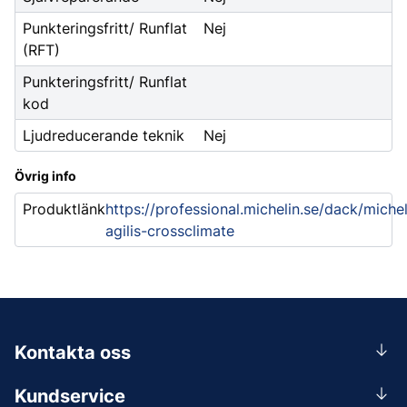
Punkteringsfritt/ Runflat
Nej
(RFT)
Punkteringsfritt/ Runflat
kod
Ljudreducerande teknik
Nej
Övrig info
Produktlänk
https://professional.michelin.se/dack/michel
agilis-crossclimate
Kontakta oss
0156-409 00
Kundservice
Mån-Tors 07.30-16:30, Fre 07.30-15.00.