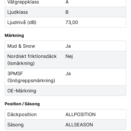
Våtgreppklass
A
Ljudklass
B
Ljudnivå (dB)
73,00
Märkning
Mud & Snow
Ja
Nordiskt friktionsdäck
Nej
(Ismärkning)
3PMSF
Ja
(Snögreppsmärkning)
OE-Märkning
Position / Säsong
Däckposition
ALLPOSITION
Säsong
ALLSEASON