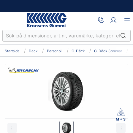
Startsida
Däck
Personbil
C-Däck
C-Däck Sommar
M + S