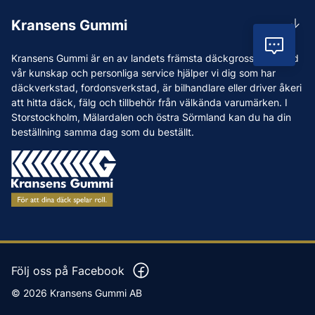
Rådgivning
Lunchstängt 12:00-12:30
Kransens Gummi
Handla
info@kransensgummi.se
Vil
Om oss
Kransens Gummi är en av landets främsta däckgrossister. Med
Leverans
Vi som jobbar på Kransens Gummi
vår kunskap och personliga service hjälper vi dig som har
Reklamation & återköp
däckverkstad, fordonsverkstad, är bilhandlare eller driver åkeri
Jobba hos oss
att hitta däck, fälg och tillbehör från välkända varumärken. I
Betalning & faktura
Nyheter
Storstockholm, Mälardalen och östra Sörmland kan du ha din
Köpvillkor
beställning samma dag som du beställt.
Tips & Råd
Vanliga frågor och svar
Varumärken
Våra Verkstäder
Press
Följ oss på Facebook
© 2026 Kransens Gummi AB