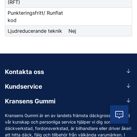
(RFT)
Punkteringsfritt/ Runflat
kod
Ljudreducerande teknik
Nej
Kontakta oss
0156-409 00
Kundservice
Mån-Tors 07.30-16:30, Fre 07.30-15.00.
Rådgivning
Lunchstängt 12:00-12:30
Kransens Gummi
Handla
info@kransensgummi.se
Om oss
Vil
Kransens Gummi är en av landets främsta däckgrossister. Med
Leverans
Vi som jobbar på Kransens Gummi
vår kunskap och personliga service hjälper vi dig som har
Reklamation & återköp
däckverkstad, fordonsverkstad, är bilhandlare eller driver åkeri
Jobba hos oss
att hitta däck, fälg och tillbehör från välkända varumärken. I
Betalning & faktura