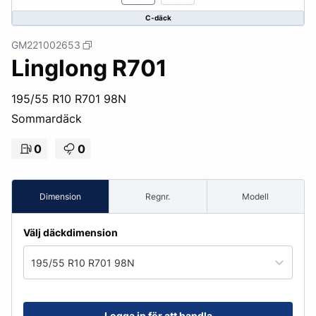
C-däck
GM221002653
Linglong R701
195/55 R10 R701 98N
Sommardäck
0
0
Dimension
Regnr.
Modell
Välj däckdimension
195/55 R10 R701 98N
Logga in för att handla