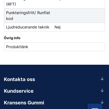
(RFT)
Punkteringsfritt/ Runflat
kod
Ljudreducerande teknik
Nej
Övrig info
Produktlänk
Kontakta oss
0156-409 00
Kundservice
Mån-Tors 07.30-16:30, Fre 07.30-15.00.
Rådgivning
Lunchstängt 12:00-12:30
Kransens Gummi
Handla