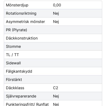
Mönsterdjup
0,00
Rotationsriktning
Nej
Asymmetrisk mönster
Nej
PR (Plyrate)
Däckkonstruktion
Stomme
TL / TT
Sidewall
Fälgkantskydd
Förstärkt
Däckklass
C2
Självreparerande
Nej
Punkteringsfritt/ Runflat
Nej