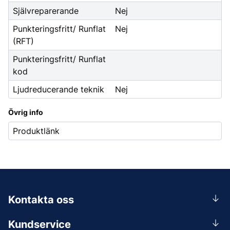
Självreparerande
Nej
Punkteringsfritt/ Runflat
Nej
(RFT)
Punkteringsfritt/ Runflat
kod
Ljudreducerande teknik
Nej
Övrig info
Produktlänk
Kontakta oss
0156-409 00
Kundservice
Mån-Tors 07.30-16:30, Fre 07.30-15.00.