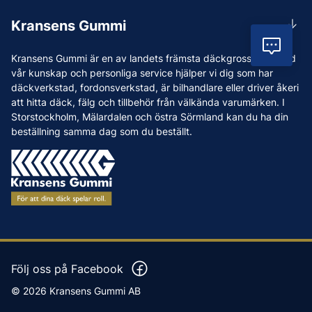
Rådgivning
Lunchstängt 12:00-12:30
Kransens Gummi
Handla
info@kransensgummi.se
Vil
Om oss
Kransens Gummi är en av landets främsta däckgrossister. Med
Leverans
Vi som jobbar på Kransens Gummi
vår kunskap och personliga service hjälper vi dig som har
Reklamation & återköp
däckverkstad, fordonsverkstad, är bilhandlare eller driver åkeri
Jobba hos oss
att hitta däck, fälg och tillbehör från välkända varumärken. I
Betalning & faktura
Nyheter
Storstockholm, Mälardalen och östra Sörmland kan du ha din
Köpvillkor
beställning samma dag som du beställt.
Tips & Råd
Vanliga frågor och svar
Varumärken
Våra Verkstäder
Press
Följ oss på Facebook
© 2026 Kransens Gummi AB