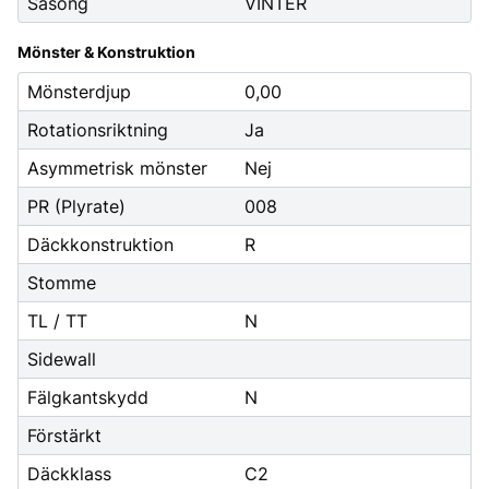
Säsong
VINTER
Mönster & Konstruktion
Mönsterdjup
0,00
Rotationsriktning
Ja
Asymmetrisk mönster
Nej
PR (Plyrate)
008
Däckkonstruktion
R
Stomme
TL / TT
N
Sidewall
Fälgkantskydd
N
Förstärkt
Däckklass
C2