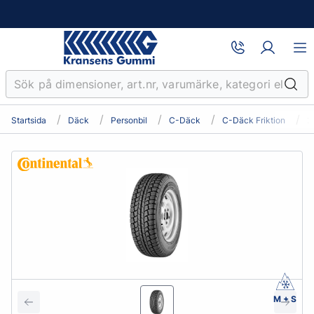
Startsida
Däck
Personbil
C-Däck
C-Däck Friktion
2
M + S