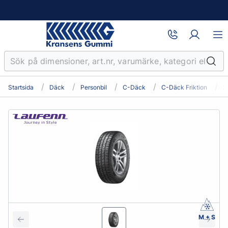
Startsida
Däck
Personbil
C-Däck
C-Däck Friktion
2
M + S