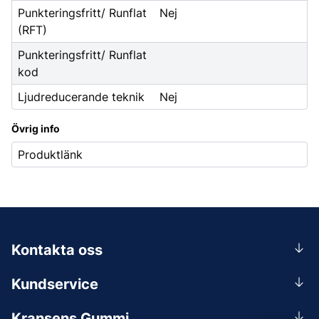
Punkteringsfritt/ Runflat
Nej
(RFT)
Punkteringsfritt/ Runflat
kod
Ljudreducerande teknik
Nej
Övrig info
Produktlänk
Kontakta oss
0156-409 00
Kundservice
Mån-Tors 07.30-16:30, Fre 07.30-15.00.
Rådgivning
Lunchstängt 12:00-12:30
Kransens Gummi