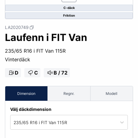
C-däck
Friktion
LA2020749
Laufenn i FIT Van
235/65 R16 i FIT Van 115R
Vinterdäck
D
C
B / 72
Dimension
Regnr.
Modell
Välj däckdimension
235/65 R16 i FIT Van 115R