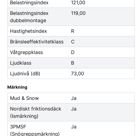
Godis & Dryck
Belastningsindex
121,00
Belastningsindex
119,00
dubbelmontage
Hastighetsindex
R
Bränsleeffektivitetklass
C
Våtgreppklass
D
Ljudklass
B
Ljudnivå (dB)
73,00
Märkning
Mud & Snow
Ja
Nordiskt friktionsdäck
Ja
(Ismärkning)
3PMSF
Ja
(Snögreppsmärkning)