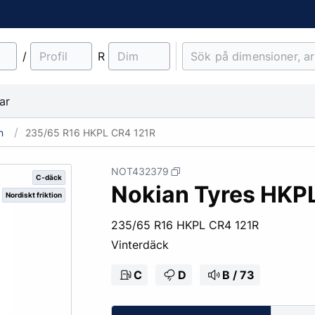
/
R
ar
n
235/65 R16 HKPL CR4 121R
NOT432379
C-däck
Nokian Tyres HKP
Nordiskt friktion
material
Lantbruk
Entreprenad & Maskiner
Lastbilsfälgar
O-ringar
Fälgtillbehör
235/65 R16 HKPL CR4 121R
Traktordäck
Pinnbultar
Vinterdäck
Implementdäck
Fälgskydd
Skogsdäck
Bult & Mutter
C
D
B / 73
& Demonteringskem
Centreringsringar