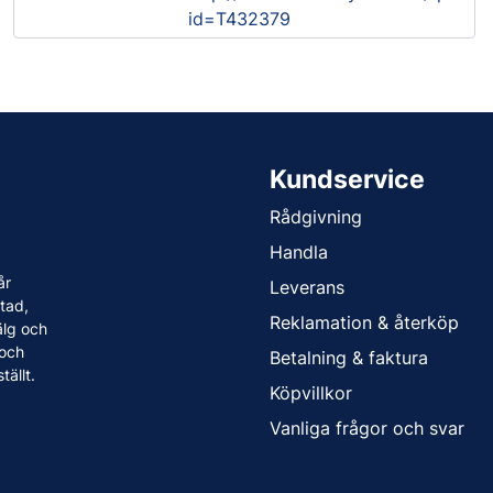
id=T432379
Kundservice
Rådgivning
Handla
år
Leverans
tad,
Reklamation & återköp
älg och
 och
Betalning & faktura
tällt.
Köpvillkor
Vanliga frågor och svar