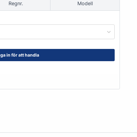
Regnr.
Modell
order@kransensgummi.se
Till kundservice
ga in för att handla
tskor
Arbetshandskar & Skyddsutrustning
Arbetshandskar
Skyddsutrustning