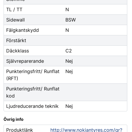
TL / TT
N
Sidewall
BSW
Fälgkantskydd
N
Förstärkt
Däckklass
C2
Självreparerande
Nej
Punkteringsfritt/ Runflat
Nej
(RFT)
Punkteringsfritt/ Runflat
kod
Ljudreducerande teknik
Nej
Övrig info
Produktlänk
http://www.nokiantyres.com/qr?