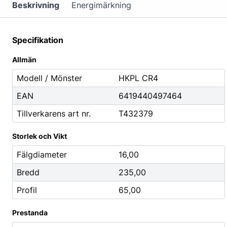
Mutterdragare
Beskrivning
Energimärkning
Nipplar
Monteringsverktyg
Specifikation
Reparationsverktyg
Allmän
Stålborstar
Modell / Mönster
HKPL CR4
EAN
6419440497464
Städ, Hygien & Kontor
Batterier
Tillverkarens art nr.
T432379
Avfallshantering
Batteriladdni
Hygien
Fordonsbatter
Storlek och Vikt
Papper
Småbatterier
Fälgdiameter
16,00
Pennor
Startbooster
Bredd
235,00
Däcketiketter
Profil
65,00
Tejp
Prestanda