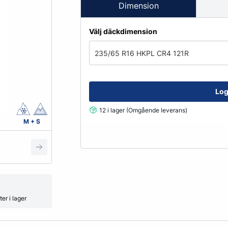
Fälglås
Dimension
kydd
ATV
Grönyte & Smådäck
Kåpor
Välj däckdimension
Mutterpåsar
Spacer
235/65 R16 HKPL CR4 121R
Ventiler
Vikter
Log
12 i lager (Omgående leverans)
Smörjmedel, Kemikalier & Vä
M + S
Adblue
Alkylatbensin
ård
Batterivatten
Bromsrengöring
Glykol
er i lager
Hjultvätt Kem