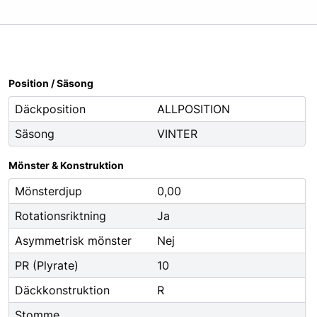
Oljor
Smörjfett
Smörjmedel
Spillhantering
Position / Säsong
Spolarvätska
Däckposition
ALLPOSITION
Säsong
VINTER
Fordonstillbehör
ng
Glödlampor
Mönster & Konstruktion
ier
Vinter
Mönsterdjup
0,00
Fritid
Rotationsriktning
Ja
Fordonsbelysning
Asymmetrisk mönster
Nej
Torkarblad
PR (Plyrate)
10
Däckkonstruktion
R
Stomme