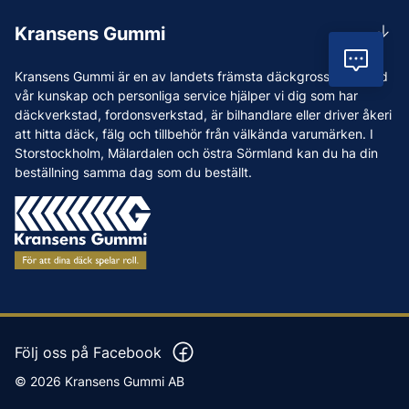
Rådgivning
Lunchstängt 12:00-12:30
Kransens Gummi
Handla
info@kransensgummi.se
Vil
Om oss
Kransens Gummi är en av landets främsta däckgrossister. Med
Leverans
Vi som jobbar på Kransens Gummi
vår kunskap och personliga service hjälper vi dig som har
Reklamation & återköp
däckverkstad, fordonsverkstad, är bilhandlare eller driver åkeri
Jobba hos oss
att hitta däck, fälg och tillbehör från välkända varumärken. I
Betalning & faktura
Nyheter
Storstockholm, Mälardalen och östra Sörmland kan du ha din
Köpvillkor
beställning samma dag som du beställt.
Tips & Råd
Vanliga frågor och svar
Varumärken
Våra Verkstäder
Press
Följ oss på Facebook
© 2026 Kransens Gummi AB