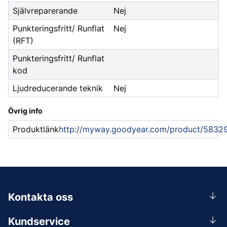
Självreparerande
Nej
Punkteringsfritt/ Runflat
Nej
(RFT)
Punkteringsfritt/ Runflat
kod
Ljudreducerande teknik
Nej
Övrig info
Produktlänk
http://myway.goodyear.com/product/5832
Kontakta oss
0156-409 00
Kundservice
Mån-Tors 07.30-16:30, Fre 07.30-15.00.