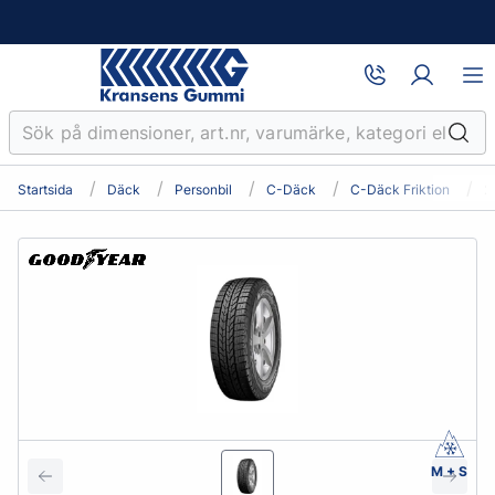
Startsida
Däck
Personbil
C-Däck
C-Däck Friktion
2
M + S