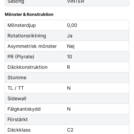
Säsong
VINTER
Mönster & Konstruktion
Mönsterdjup
0,00
Rotationsriktning
Ja
Asymmetrisk mönster
Nej
PR (Plyrate)
10
Däckkonstruktion
R
Stomme
TL / TT
N
Sidewall
Fälgkantskydd
N
Förstärkt
Däckklass
C2