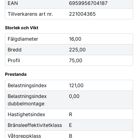
EAN
6959956704187
Tillverkarens art nr.
221004365
Storlek och Vikt
Fälgdiameter
16,00
Bredd
225,00
Profil
75,00
Prestanda
Belastningsindex
121,00
Belastningsindex
0,00
dubbelmontage
Hastighetsindex
R
Bränsleeffektivitetklass
E
Våtgreppklass
B