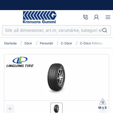
Startsida
Däck
Personbil
C-Däck
C-Däck Friktion
2
M + S