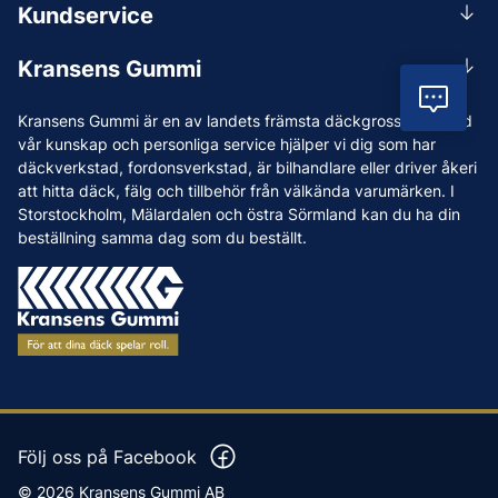
0156-409 00
Kundservice
Mån-Tors 07.30-16:30, Fre 07.30-15.00.
Rådgivning
Lunchstängt 12:00-12:30
Kransens Gummi
Handla
info@kransensgummi.se
Vil
Om oss
Kransens Gummi är en av landets främsta däckgrossister. Med
Leverans
Vi som jobbar på Kransens Gummi
vår kunskap och personliga service hjälper vi dig som har
Reklamation & återköp
däckverkstad, fordonsverkstad, är bilhandlare eller driver åkeri
Jobba hos oss
att hitta däck, fälg och tillbehör från välkända varumärken. I
Betalning & faktura
Nyheter
Storstockholm, Mälardalen och östra Sörmland kan du ha din
Köpvillkor
beställning samma dag som du beställt.
Tips & Råd
Vanliga frågor och svar
Varumärken
Våra Verkstäder
Press
Följ oss på Facebook
© 2026 Kransens Gummi AB