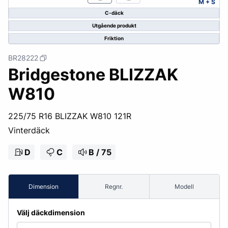
M + S
C-däck
Utgående produkt
Friktion
BR28222
Bridgestone BLIZZAK
W810
225/75 R16 BLIZZAK W810 121R
Vinterdäck
D
C
B / 75
Dimension
Regnr.
Modell
Välj däckdimension