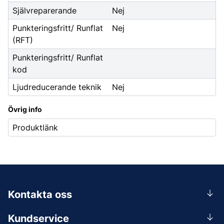
Självreparerande
Nej
Punkteringsfritt/ Runflat
Nej
(RFT)
Punkteringsfritt/ Runflat
kod
Ljudreducerande teknik
Nej
Övrig info
Produktlänk
Kontakta oss
0156-409 00
Kundservice
Mån-Tors 07.30-16:30, Fre 07.30-15.00.