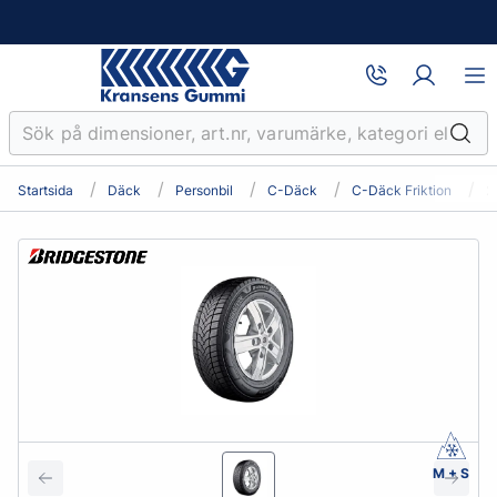
Startsida
Däck
Personbil
C-Däck
C-Däck Friktion
2
M + S