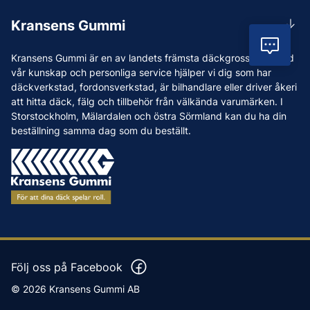
Rådgivning
Lunchstängt 12:00-12:30
Kransens Gummi
Handla
info@kransensgummi.se
Vil
Om oss
Kransens Gummi är en av landets främsta däckgrossister. Med
Leverans
Vi som jobbar på Kransens Gummi
vår kunskap och personliga service hjälper vi dig som har
Reklamation & återköp
däckverkstad, fordonsverkstad, är bilhandlare eller driver åkeri
Jobba hos oss
att hitta däck, fälg och tillbehör från välkända varumärken. I
Betalning & faktura
Nyheter
Storstockholm, Mälardalen och östra Sörmland kan du ha din
Köpvillkor
beställning samma dag som du beställt.
Tips & Råd
Vanliga frågor och svar
Varumärken
Våra Verkstäder
Press
Följ oss på Facebook
© 2026 Kransens Gummi AB