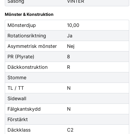
Säsong
VINTER
Mönster & Konstruktion
Mönsterdjup
10,00
Rotationsriktning
Ja
Asymmetrisk mönster
Nej
PR (Plyrate)
8
Däckkonstruktion
R
Stomme
TL / TT
N
Sidewall
Fälgkantskydd
N
Förstärkt
Däckklass
C2