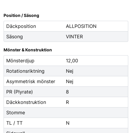
Oljor
Smörjfett
Position / Säsong
Smörjmedel
Däckposition
ALLPOSITION
Spillhantering
Säsong
VINTER
Spolarvätska
Mönster & Konstruktion
Fordonstillbehör
Mönsterdjup
12,00
ng
Glödlampor
Rotationsriktning
Nej
ier
Vinter
Asymmetrisk mönster
Nej
Fritid
PR (Plyrate)
8
Fordonsbelysning
Däckkonstruktion
R
Torkarblad
Stomme
TL / TT
N