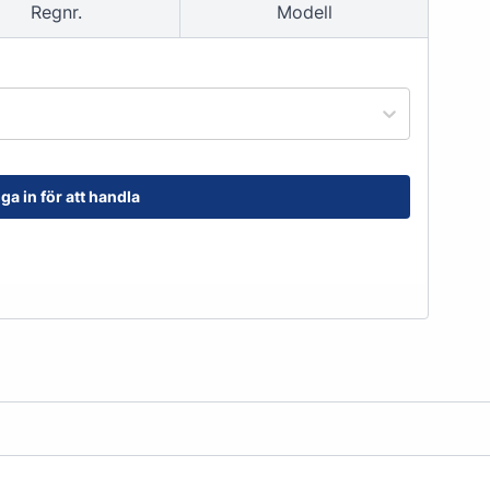
Regnr.
Modell
order@kransensgummi.se
Till kundservice
ga in för att handla
tskor
Arbetshandskar & Skyddsutrustning
Arbetshandskar
Skyddsutrustning