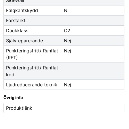
Sidewall
Fälgkantskydd
N
Förstärkt
Däckklass
C2
Självreparerande
Nej
Punkteringsfritt/ Runflat
Nej
(RFT)
Punkteringsfritt/ Runflat
kod
Ljudreducerande teknik
Nej
Övrig info
Produktlänk