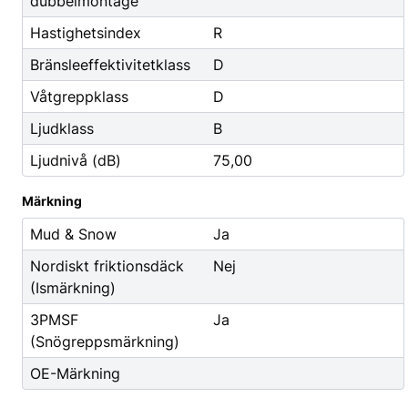
Godis & Dryck
dubbelmontage
Hastighetsindex
R
Bränsleeffektivitetklass
D
Våtgreppklass
D
Ljudklass
B
Ljudnivå (dB)
75,00
Märkning
Mud & Snow
Ja
Nordiskt friktionsdäck
Nej
(Ismärkning)
3PMSF
Ja
(Snögreppsmärkning)
OE-Märkning