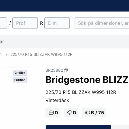
/
R
ar
n
225/70 R15 BLIZZAK W995 112R
BR25882
C-däck
Bridgestone BLI
Friktion
material
Lantbruk
Entreprenad & Maskiner
Lastbilsfälgar
O-ringar
Fälgtillbehör
225/70 R15 BLIZZAK W995 112R
Traktordäck
Pinnbultar
Vinterdäck
Implementdäck
Fälgskydd
Skogsdäck
Bult & Mutter
D
D
B / 75
& Demonteringskem
Centreringsringar