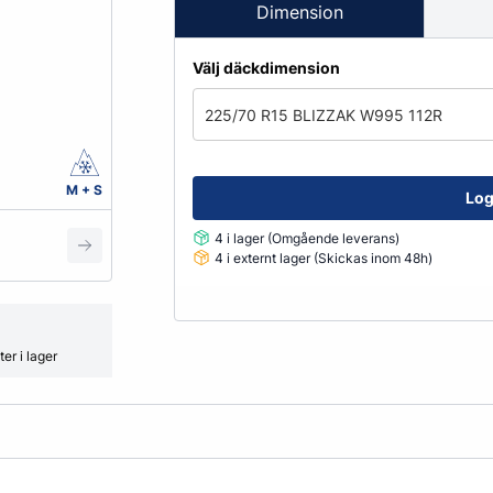
Fälglås
Dimension
kydd
ATV
Grönyte & Smådäck
Kåpor
Välj däckdimension
Mutterpåsar
Spacer
225/70 R15 BLIZZAK W995 112R
Ventiler
Vikter
M + S
Log
4 i lager (Omgående leverans)
Smörjmedel, Kemikalier & Vä
4 i externt lager (Skickas inom 48h)
Adblue
Alkylatbensin
ård
Batterivatten
er i lager
Bromsrengöring
Glykol
Hjultvätt Kem