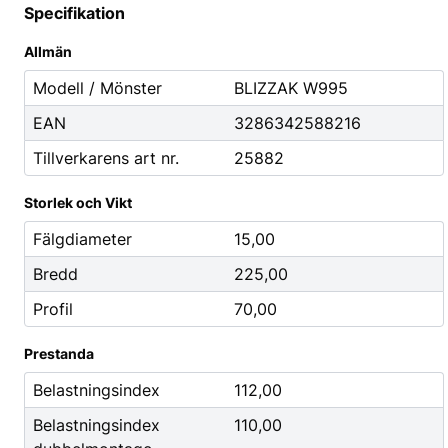
Mutterdragare
Specifikation
Nipplar
Allmän
Monteringsverktyg
Modell / Mönster
BLIZZAK W995
Reparationsverktyg
EAN
3286342588216
Stålborstar
Tillverkarens art nr.
25882
Städ, Hygien & Kontor
Batterier
Storlek och Vikt
Avfallshantering
Batteriladdni
Fälgdiameter
15,00
Hygien
Fordonsbatter
Bredd
225,00
Papper
Småbatterier
Profil
70,00
Pennor
Startbooster
Däcketiketter
Prestanda
Tejp
Belastningsindex
112,00
Belastningsindex
110,00