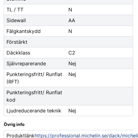
TL / TT
N
Sidewall
AA
Fälgkantskydd
N
Förstärkt
Däckklass
C2
Självreparerande
Nej
Punkteringsfritt/ Runflat
Nej
(RFT)
Punkteringsfritt/ Runflat
kod
Ljudreducerande teknik
Nej
Övrig info
Produktlänk
https://professional.michelin.se/dack/michel