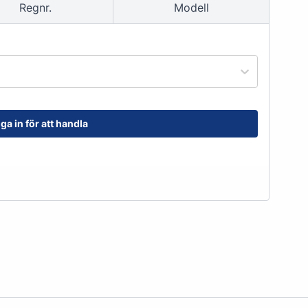
Regnr.
Modell
order@kransensgummi.se
Till kundservice
ga in för att handla
tskor
Arbetshandskar & Skyddsutrustning
Arbetshandskar
Skyddsutrustning