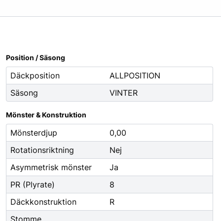
Oljor
Smörjfett
Smörjmedel
Spillhantering
Position / Säsong
Spolarvätska
Däckposition
ALLPOSITION
Säsong
VINTER
Fordonstillbehör
ng
Glödlampor
Mönster & Konstruktion
ier
Vinter
Mönsterdjup
0,00
Fritid
Rotationsriktning
Nej
Fordonsbelysning
Asymmetrisk mönster
Ja
Torkarblad
PR (Plyrate)
8
Däckkonstruktion
R
Stomme