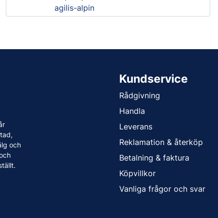
agilis-alpin
Kundservice
Rådgivning
Handla
år
Leverans
tad,
Reklamation & återköp
älg och
 och
Betalning & faktura
tällt.
Köpvillkor
Vanliga frågor och svar