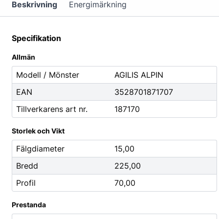
Mutterdragare
Beskrivning
Energimärkning
Nipplar
Monteringsverktyg
Specifikation
Reparationsverktyg
Allmän
Stålborstar
Modell / Mönster
AGILIS ALPIN
EAN
3528701871707
Städ, Hygien & Kontor
Batterier
Tillverkarens art nr.
187170
Avfallshantering
Batteriladdni
Hygien
Fordonsbatter
Storlek och Vikt
Papper
Småbatterier
Fälgdiameter
15,00
Pennor
Startbooster
Bredd
225,00
Däcketiketter
Profil
70,00
Tejp
Prestanda