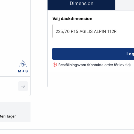
Fälglås
Dimension
kydd
ATV
Grönyte & Smådäck
Kåpor
Välj däckdimension
Mutterpåsar
Spacer
225/70 R15 AGILIS ALPIN 112R
Ventiler
Vikter
Log
Beställningsvara (Kontakta order för lev.tid)
Smörjmedel, Kemikalier & Vä
M + S
Adblue
Alkylatbensin
ård
Batterivatten
Bromsrengöring
Glykol
er i lager
Hjultvätt Kem