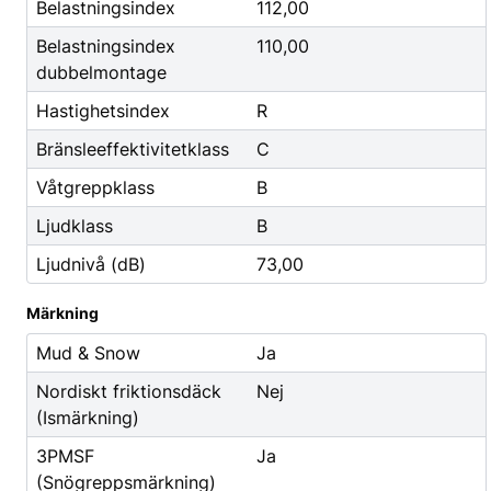
Godis & Dryck
Belastningsindex
112,00
Belastningsindex
110,00
dubbelmontage
Hastighetsindex
R
Bränsleeffektivitetklass
C
Våtgreppklass
B
Ljudklass
B
Ljudnivå (dB)
73,00
Märkning
Mud & Snow
Ja
Nordiskt friktionsdäck
Nej
(Ismärkning)
3PMSF
Ja
(Snögreppsmärkning)