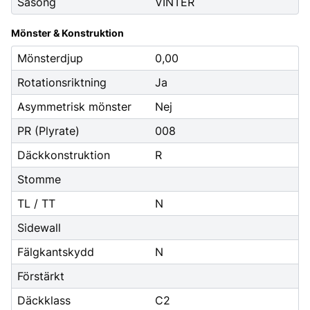
Säsong
VINTER
Mönster & Konstruktion
Mönsterdjup
0,00
Rotationsriktning
Ja
Asymmetrisk mönster
Nej
PR (Plyrate)
008
Däckkonstruktion
R
Stomme
TL / TT
N
Sidewall
Fälgkantskydd
N
Förstärkt
Däckklass
C2