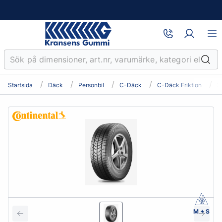
Startsida
Däck
Personbil
C-Däck
C-Däck Friktion
2
M + S