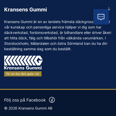
Rådgivning
Lunchstängt 12:00-12:30
Kransens Gummi
Handla
info@kransensgummi.se
Vil
Om oss
Kransens Gummi är en av landets främsta däckgrossister. Med
Leverans
Vi som jobbar på Kransens Gummi
vår kunskap och personliga service hjälper vi dig som har
Reklamation & återköp
däckverkstad, fordonsverkstad, är bilhandlare eller driver åkeri
Jobba hos oss
att hitta däck, fälg och tillbehör från välkända varumärken. I
Betalning & faktura
Nyheter
Storstockholm, Mälardalen och östra Sörmland kan du ha din
Köpvillkor
beställning samma dag som du beställt.
Tips & Råd
Vanliga frågor och svar
Varumärken
Våra Verkstäder
Press
Följ oss på Facebook
© 2026 Kransens Gummi AB