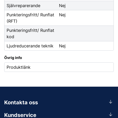
Självreparerande
Nej
Punkteringsfritt/ Runflat
Nej
(RFT)
Punkteringsfritt/ Runflat
kod
Ljudreducerande teknik
Nej
Övrig info
Produktlänk
Kontakta oss
0156-409 00
Kundservice
Mån-Tors 07.30-16:30, Fre 07.30-15.00.