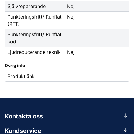
Självreparerande
Nej
Punkteringsfritt/ Runflat
Nej
(RFT)
Punkteringsfritt/ Runflat
kod
Ljudreducerande teknik
Nej
Övrig info
Produktlänk
Kontakta oss
0156-409 00
Kundservice
Mån-Tors 07.30-16:30, Fre 07.30-15.00.