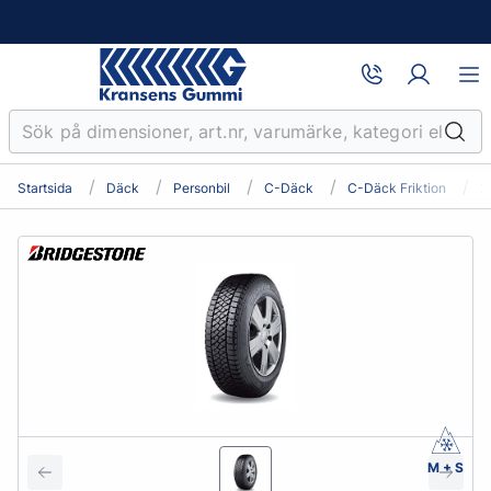
Startsida
Däck
Personbil
C-Däck
C-Däck Friktion
2
M + S