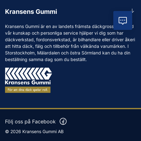
Rådgivning
Lunchstängt 12:00-12:30
Kransens Gummi
Handla
info@kransensgummi.se
Vil
Om oss
Kransens Gummi är en av landets främsta däckgrossister. Med
Leverans
Vi som jobbar på Kransens Gummi
vår kunskap och personliga service hjälper vi dig som har
Reklamation & återköp
däckverkstad, fordonsverkstad, är bilhandlare eller driver åkeri
Jobba hos oss
att hitta däck, fälg och tillbehör från välkända varumärken. I
Betalning & faktura
Nyheter
Storstockholm, Mälardalen och östra Sörmland kan du ha din
Köpvillkor
beställning samma dag som du beställt.
Tips & Råd
Vanliga frågor och svar
Varumärken
Våra Verkstäder
Press
Följ oss på Facebook
© 2026 Kransens Gummi AB