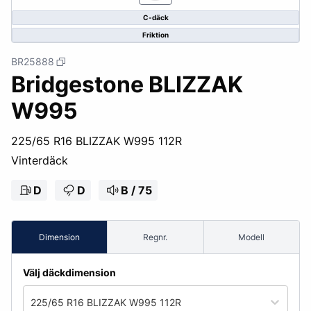
C-däck
Friktion
BR25888
Bridgestone BLIZZAK
W995
225/65 R16 BLIZZAK W995 112R
Vinterdäck
D
D
B / 75
Dimension
Regnr.
Modell
Välj däckdimension
225/65 R16 BLIZZAK W995 112R