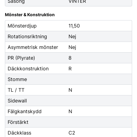
Säsong
VINTER
Mönster & Konstruktion
Mönsterdjup
11,50
Rotationsriktning
Nej
Asymmetrisk mönster
Nej
PR (Plyrate)
8
Däckkonstruktion
R
Stomme
TL / TT
N
Sidewall
Fälgkantskydd
N
Förstärkt
Däckklass
C2