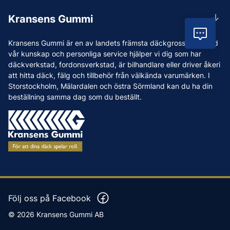
Rådgivning
Lunchstängt 12:00-12:30
Kransens Gummi
Handla
info@kransensgummi.se
Vil
Om oss
Kransens Gummi är en av landets främsta däckgrossister. Med
Leverans
Vi som jobbar på Kransens Gummi
vår kunskap och personliga service hjälper vi dig som har
Reklamation & återköp
däckverkstad, fordonsverkstad, är bilhandlare eller driver åkeri
Jobba hos oss
att hitta däck, fälg och tillbehör från välkända varumärken. I
Betalning & faktura
Nyheter
Storstockholm, Mälardalen och östra Sörmland kan du ha din
Köpvillkor
beställning samma dag som du beställt.
Tips & Råd
Vanliga frågor och svar
Varumärken
Våra Verkstäder
Press
Följ oss på Facebook
© 2026 Kransens Gummi AB