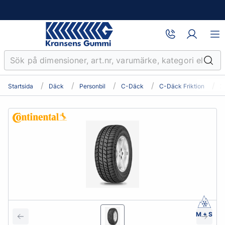
Startsida
Däck
Personbil
C-Däck
C-Däck Friktion
2
M + S