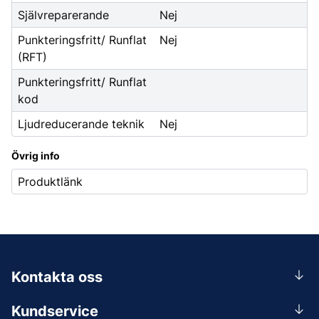
Självreparerande
Nej
Punkteringsfritt/ Runflat
Nej
(RFT)
Punkteringsfritt/ Runflat
kod
Ljudreducerande teknik
Nej
Övrig info
Produktlänk
Kontakta oss
0156-409 00
Kundservice
Mån-Tors 07.30-16:30, Fre 07.30-15.00.