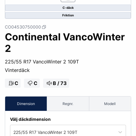
C-däck
Friktion
CO04530750000
Continental VancoWinter
2
225/55 R17 VancoWinter 2 109T
Vinterdäck
C
C
B / 73
Dimension
Regnr.
Modell
Välj däckdimension
225/55 R17 VancoWinter 2 109T