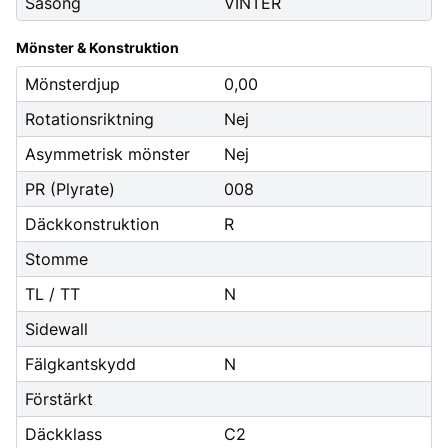
Säsong
VINTER
Mönster & Konstruktion
Mönsterdjup
0,00
Rotationsriktning
Nej
Asymmetrisk mönster
Nej
PR (Plyrate)
008
Däckkonstruktion
R
Stomme
TL / TT
N
Sidewall
Fälgkantskydd
N
Förstärkt
Däckklass
C2