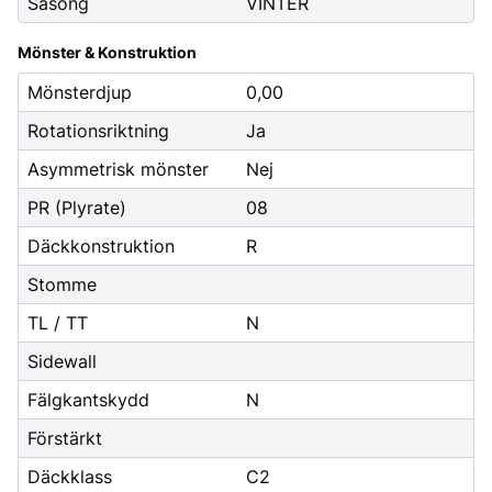
Säsong
VINTER
Mönster & Konstruktion
Mönsterdjup
0,00
Rotationsriktning
Ja
Asymmetrisk mönster
Nej
PR (Plyrate)
08
Däckkonstruktion
R
Stomme
TL / TT
N
Sidewall
Fälgkantskydd
N
Förstärkt
Däckklass
C2