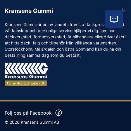
Rådgivning
Lunchstängt 12:00-12:30
Kransens Gummi
Handla
info@kransensgummi.se
Vil
Om oss
Kransens Gummi är en av landets främsta däckgrossister. Med
Leverans
Vi som jobbar på Kransens Gummi
vår kunskap och personliga service hjälper vi dig som har
Reklamation & återköp
däckverkstad, fordonsverkstad, är bilhandlare eller driver åkeri
Jobba hos oss
att hitta däck, fälg och tillbehör från välkända varumärken. I
Betalning & faktura
Nyheter
Storstockholm, Mälardalen och östra Sörmland kan du ha din
Köpvillkor
beställning samma dag som du beställt.
Tips & Råd
Vanliga frågor och svar
Varumärken
Våra Verkstäder
Press
Följ oss på Facebook
© 2026 Kransens Gummi AB