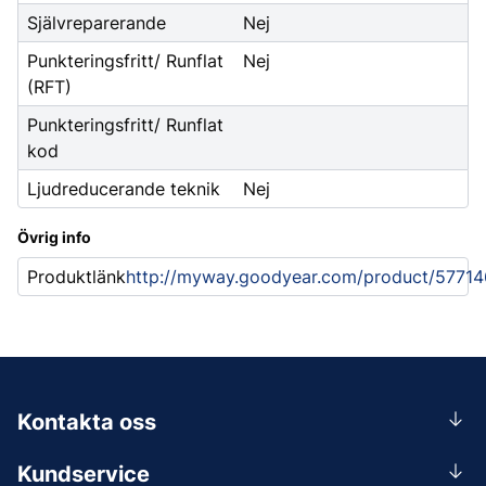
Självreparerande
Nej
Punkteringsfritt/ Runflat
Nej
(RFT)
Punkteringsfritt/ Runflat
kod
Ljudreducerande teknik
Nej
Övrig info
Produktlänk
http://myway.goodyear.com/product/57714
Kontakta oss
0156-409 00
Kundservice
Mån-Tors 07.30-16:30, Fre 07.30-15.00.