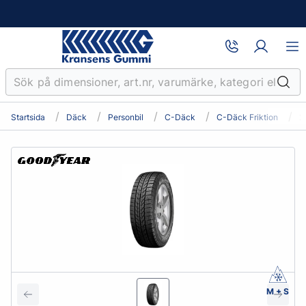
Startsida
Däck
Personbil
C-Däck
C-Däck Friktion
2
M + S