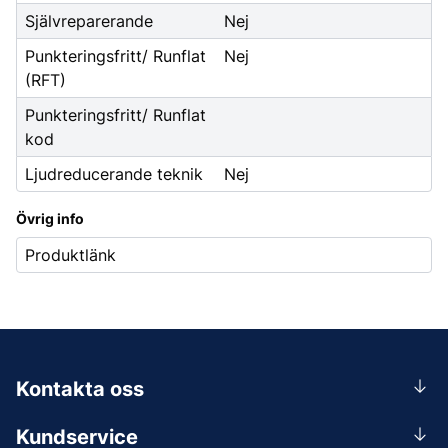
Självreparerande
Nej
Punkteringsfritt/ Runflat
Nej
(RFT)
Punkteringsfritt/ Runflat
kod
Ljudreducerande teknik
Nej
Övrig info
Produktlänk
Kontakta oss
0156-409 00
Kundservice
Mån-Tors 07.30-16:30, Fre 07.30-15.00.