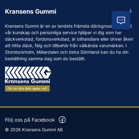
Rådgivning
Lunchstängt 12:00-12:30
Kransens Gummi
Handla
info@kransensgummi.se
Vil
Om oss
Kransens Gummi är en av landets främsta däckgrossister. Med
Leverans
Vi som jobbar på Kransens Gummi
vår kunskap och personliga service hjälper vi dig som har
Reklamation & återköp
däckverkstad, fordonsverkstad, är bilhandlare eller driver åkeri
Jobba hos oss
att hitta däck, fälg och tillbehör från välkända varumärken. I
Betalning & faktura
Nyheter
Storstockholm, Mälardalen och östra Sörmland kan du ha din
Köpvillkor
beställning samma dag som du beställt.
Tips & Råd
Vanliga frågor och svar
Varumärken
Våra Verkstäder
Press
Följ oss på Facebook
© 2026 Kransens Gummi AB