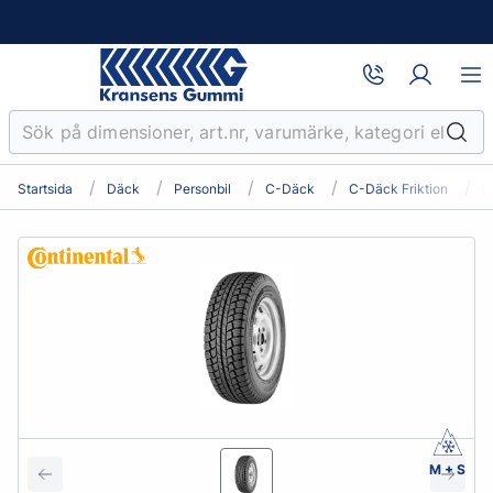
Startsida
Däck
Personbil
C-Däck
C-Däck Friktion
2
M + S