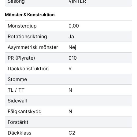
Säsong
VINTER
Mönster & Konstruktion
Mönsterdjup
0,00
Rotationsriktning
Ja
Asymmetrisk mönster
Nej
PR (Plyrate)
010
Däckkonstruktion
R
Stomme
TL / TT
N
Sidewall
Fälgkantskydd
N
Förstärkt
Däckklass
C2