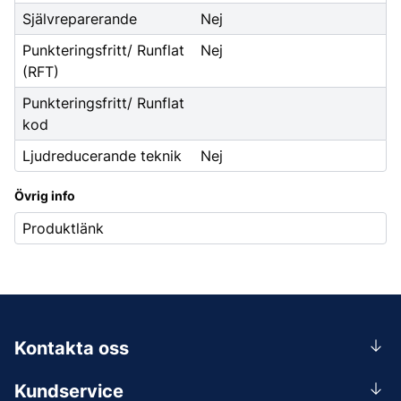
Självreparerande
Nej
Punkteringsfritt/ Runflat
Nej
(RFT)
Punkteringsfritt/ Runflat
kod
Ljudreducerande teknik
Nej
Övrig info
Produktlänk
Kontakta oss
0156-409 00
Kundservice
Mån-Tors 07.30-16:30, Fre 07.30-15.00.