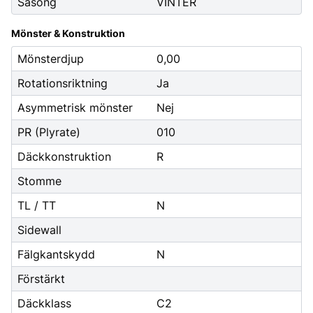
Säsong
VINTER
Mönster & Konstruktion
Mönsterdjup
0,00
Rotationsriktning
Ja
Asymmetrisk mönster
Nej
PR (Plyrate)
010
Däckkonstruktion
R
Stomme
TL / TT
N
Sidewall
Fälgkantskydd
N
Förstärkt
Däckklass
C2