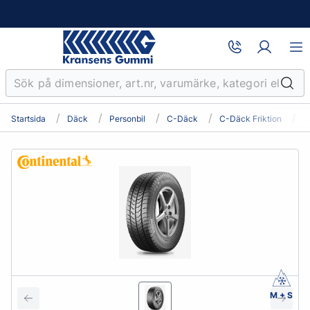
Startsida
Däck
Personbil
C-Däck
C-Däck Friktion
2
M + S