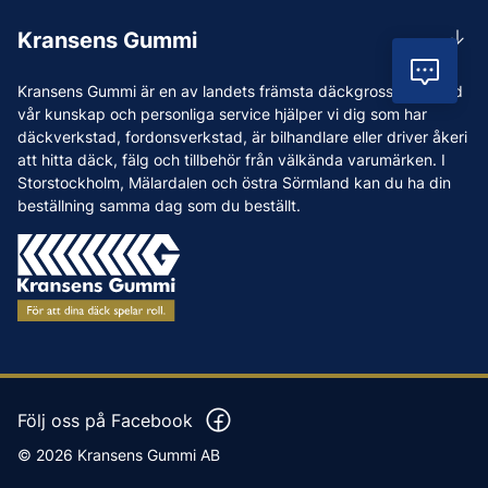
Rådgivning
Lunchstängt 12:00-12:30
Kransens Gummi
Handla
info@kransensgummi.se
Vil
Om oss
Kransens Gummi är en av landets främsta däckgrossister. Med
Leverans
Vi som jobbar på Kransens Gummi
vår kunskap och personliga service hjälper vi dig som har
Reklamation & återköp
däckverkstad, fordonsverkstad, är bilhandlare eller driver åkeri
Jobba hos oss
att hitta däck, fälg och tillbehör från välkända varumärken. I
Betalning & faktura
Nyheter
Storstockholm, Mälardalen och östra Sörmland kan du ha din
Köpvillkor
beställning samma dag som du beställt.
Tips & Råd
Vanliga frågor och svar
Varumärken
Våra Verkstäder
Press
Följ oss på Facebook
© 2026 Kransens Gummi AB