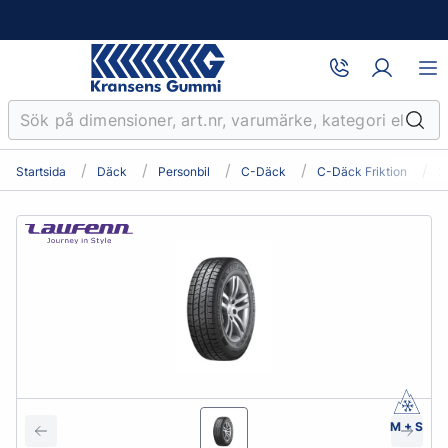
Startsida
Däck
Personbil
C-Däck
C-Däck Friktion
2
M + S