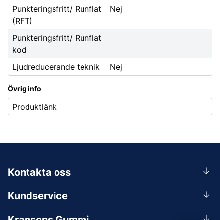
Punkteringsfritt/ Runflat
Nej
(RFT)
Punkteringsfritt/ Runflat
kod
Ljudreducerande teknik
Nej
Övrig info
Produktlänk
Kontakta oss
0156-409 00
Kundservice
Mån-Tors 07.30-16:30, Fre 07.30-15.00.
Rådgivning
Lunchstängt 12:00-12:30
Kransens Gummi