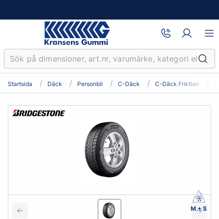
Startsida
Däck
Personbil
C-Däck
C-Däck Friktion
2
M + S