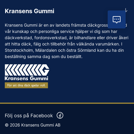
Rådgivning
Lunchstängt 12:00-12:30
Kransens Gummi
Handla
info@kransensgummi.se
Vil
Om oss
Kransens Gummi är en av landets främsta däckgrossister. Med
Leverans
Vi som jobbar på Kransens Gummi
vår kunskap och personliga service hjälper vi dig som har
Reklamation & återköp
däckverkstad, fordonsverkstad, är bilhandlare eller driver åkeri
Jobba hos oss
att hitta däck, fälg och tillbehör från välkända varumärken. I
Betalning & faktura
Nyheter
Storstockholm, Mälardalen och östra Sörmland kan du ha din
Köpvillkor
beställning samma dag som du beställt.
Tips & Råd
Vanliga frågor och svar
Varumärken
Våra Verkstäder
Press
Följ oss på Facebook
© 2026 Kransens Gummi AB