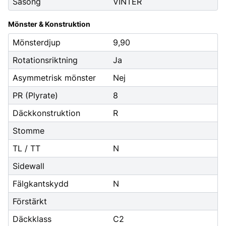
Säsong
VINTER
Mönster & Konstruktion
Mönsterdjup
9,90
Rotationsriktning
Ja
Asymmetrisk mönster
Nej
PR (Plyrate)
8
Däckkonstruktion
R
Stomme
TL / TT
N
Sidewall
Fälgkantskydd
N
Förstärkt
Däckklass
C2