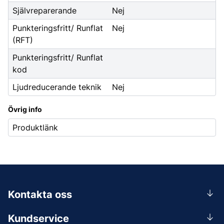
Självreparerande
Nej
Punkteringsfritt/ Runflat
Nej
(RFT)
Punkteringsfritt/ Runflat
kod
Ljudreducerande teknik
Nej
Övrig info
Produktlänk
Kontakta oss
0156-409 00
Kundservice
Mån-Tors 07.30-16:30, Fre 07.30-15.00.