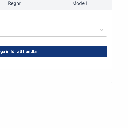
Regnr.
Modell
order@kransensgummi.se
Till kundservice
ga in för att handla
tskor
Arbetshandskar & Skyddsutrustning
Arbetshandskar
Skyddsutrustning