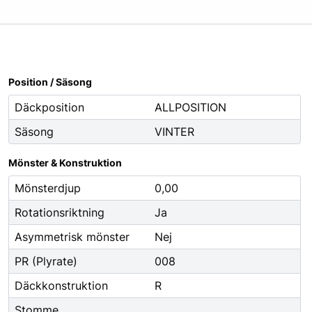
Oljor
Smörjfett
Smörjmedel
Spillhantering
Position / Säsong
Spolarvätska
Däckposition
ALLPOSITION
Säsong
VINTER
Fordonstillbehör
ng
Glödlampor
Mönster & Konstruktion
ier
Vinter
Mönsterdjup
0,00
Fritid
Rotationsriktning
Ja
Fordonsbelysning
Asymmetrisk mönster
Nej
Torkarblad
PR (Plyrate)
008
Däckkonstruktion
R
Stomme