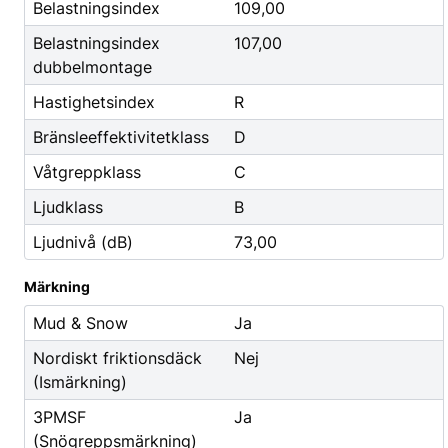
Godis & Dryck
Belastningsindex
109,00
Belastningsindex
107,00
dubbelmontage
Hastighetsindex
R
Bränsleeffektivitetklass
D
Våtgreppklass
C
Ljudklass
B
Ljudnivå (dB)
73,00
Märkning
Mud & Snow
Ja
Nordiskt friktionsdäck
Nej
(Ismärkning)
3PMSF
Ja
(Snögreppsmärkning)