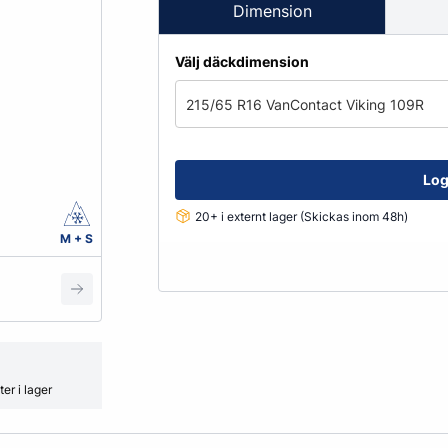
Fälglås
Dimension
kydd
ATV
Grönyte & Smådäck
Kåpor
Välj däckdimension
Mutterpåsar
Spacer
215/65 R16 VanContact Viking 109R
Ventiler
Vikter
Log
20+ i externt lager (Skickas inom 48h)
Smörjmedel, Kemikalier & Vä
M + S
Adblue
Alkylatbensin
ård
Batterivatten
Bromsrengöring
Glykol
er i lager
Hjultvätt Kem