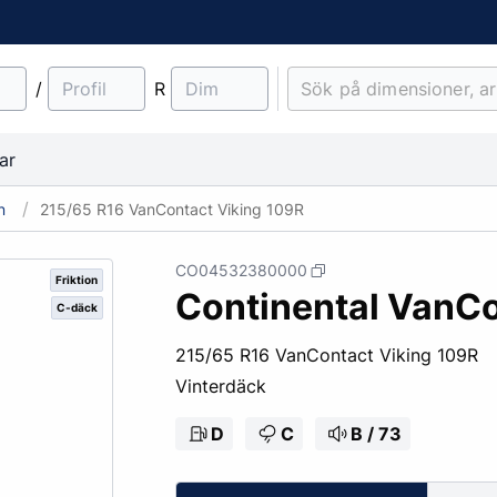
/
R
ar
n
215/65 R16 VanContact Viking 109R
CO04532380000
Friktion
Continental VanCo
C-däck
material
Lantbruk
Entreprenad & Maskiner
Lastbilsfälgar
O-ringar
Fälgtillbehör
215/65 R16 VanContact Viking 109R
Traktordäck
Pinnbultar
Vinterdäck
Implementdäck
Fälgskydd
Skogsdäck
Bult & Mutter
D
C
B / 73
& Demonteringskem
Centreringsringar