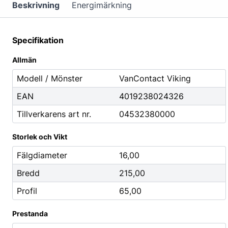
Mutterdragare
Beskrivning
Energimärkning
Nipplar
Monteringsverktyg
Specifikation
Reparationsverktyg
Allmän
Stålborstar
Modell / Mönster
VanContact Viking
EAN
4019238024326
Städ, Hygien & Kontor
Batterier
Tillverkarens art nr.
04532380000
Avfallshantering
Batteriladdni
Hygien
Fordonsbatter
Storlek och Vikt
Papper
Småbatterier
Fälgdiameter
16,00
Pennor
Startbooster
Bredd
215,00
Däcketiketter
Profil
65,00
Tejp
Prestanda