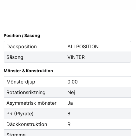
Oljor
Smörjfett
Smörjmedel
Spillhantering
Position / Säsong
Spolarvätska
Däckposition
ALLPOSITION
Säsong
VINTER
Fordonstillbehör
ng
Glödlampor
Mönster & Konstruktion
ier
Vinter
Mönsterdjup
0,00
Fritid
Rotationsriktning
Nej
Fordonsbelysning
Asymmetrisk mönster
Ja
Torkarblad
PR (Plyrate)
8
Däckkonstruktion
R
Stomme