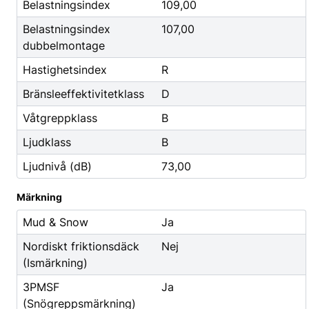
Godis & Dryck
Belastningsindex
109,00
Belastningsindex
107,00
dubbelmontage
Hastighetsindex
R
Bränsleeffektivitetklass
D
Våtgreppklass
B
Ljudklass
B
Ljudnivå (dB)
73,00
Märkning
Mud & Snow
Ja
Nordiskt friktionsdäck
Nej
(Ismärkning)
3PMSF
Ja
(Snögreppsmärkning)