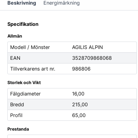
Mutterdragare
Beskrivning
Energimärkning
Nipplar
Monteringsverktyg
Specifikation
Reparationsverktyg
Allmän
Stålborstar
Modell / Mönster
AGILIS ALPIN
EAN
3528709868068
Städ, Hygien & Kontor
Batterier
Tillverkarens art nr.
986806
Avfallshantering
Batteriladdni
Hygien
Fordonsbatter
Storlek och Vikt
Papper
Småbatterier
Fälgdiameter
16,00
Pennor
Startbooster
Bredd
215,00
Däcketiketter
Profil
65,00
Tejp
Prestanda