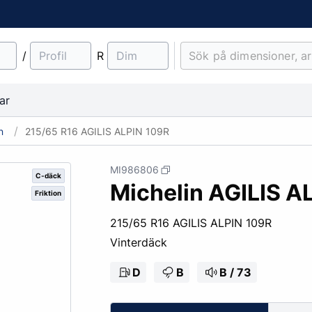
/
R
ar
n
215/65 R16 AGILIS ALPIN 109R
MI986806
C-däck
Michelin AGILIS A
Friktion
material
Lantbruk
Entreprenad & Maskiner
Lastbilsfälgar
O-ringar
Fälgtillbehör
215/65 R16 AGILIS ALPIN 109R
Traktordäck
Pinnbultar
Vinterdäck
Implementdäck
Fälgskydd
Skogsdäck
Bult & Mutter
D
B
B / 73
& Demonteringskem
Centreringsringar