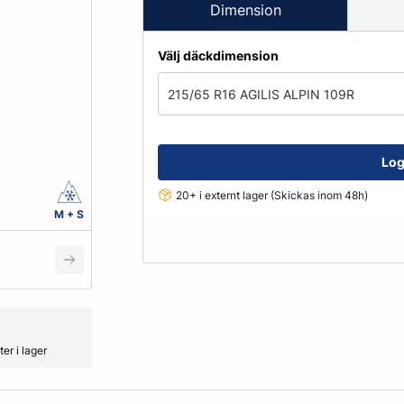
Fälglås
Dimension
kydd
ATV
Grönyte & Smådäck
Kåpor
Välj däckdimension
Mutterpåsar
Spacer
215/65 R16 AGILIS ALPIN 109R
Ventiler
Vikter
Log
20+ i externt lager (Skickas inom 48h)
Smörjmedel, Kemikalier & Vä
M + S
Adblue
Alkylatbensin
ård
Batterivatten
Bromsrengöring
Glykol
er i lager
Hjultvätt Kem