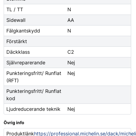
TL / TT
N
Sidewall
AA
Fälgkantskydd
N
Förstärkt
Däckklass
C2
Självreparerande
Nej
Punkteringsfritt/ Runflat
Nej
(RFT)
Punkteringsfritt/ Runflat
kod
Ljudreducerande teknik
Nej
Övrig info
Produktlänk
https://professional.michelin.se/dack/michel