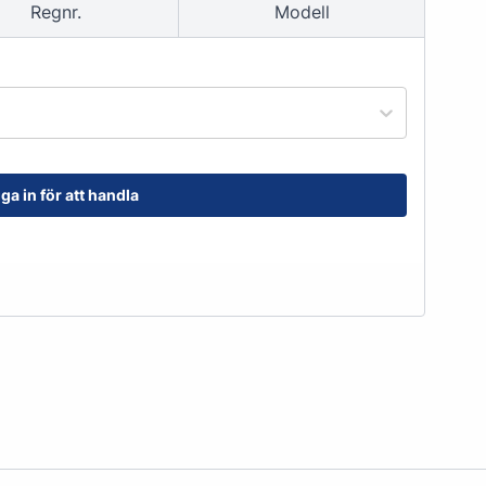
Regnr.
Modell
order@kransensgummi.se
Till kundservice
ga in för att handla
tskor
Arbetshandskar & Skyddsutrustning
Arbetshandskar
Skyddsutrustning