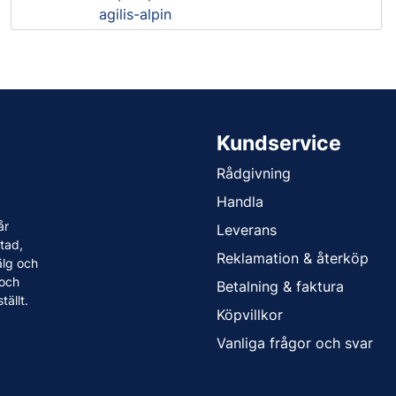
agilis-alpin
Kundservice
Rådgivning
Handla
år
Leverans
tad,
Reklamation & återköp
älg och
 och
Betalning & faktura
tällt.
Köpvillkor
Vanliga frågor och svar