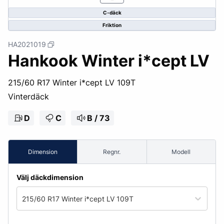
C-däck
Friktion
HA2021019
Hankook Winter i*cept LV
215/60 R17 Winter i*cept LV 109T
Vinterdäck
D
C
B / 73
Dimension
Regnr.
Modell
Välj däckdimension
215/60 R17 Winter i*cept LV 109T