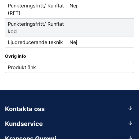
Punkteringsfritt/ Runflat
Nej
(RFT)
Punkteringsfritt/ Runflat
kod
Ljudreducerande teknik
Nej
Övrig info
Produktlänk
Kontakta oss
0156-409 00
Kundservice
Mån-Tors 07.30-16:30, Fre 07.30-15.00.
Rådgivning
Lunchstängt 12:00-12:30
Kransens Gummi