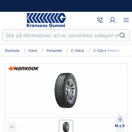
Startsida
Däck
Personbil
C-Däck
C-Däck Friktion
2
M + S