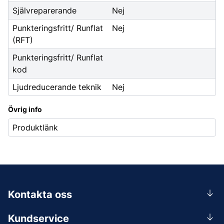
Självreparerande
Nej
Punkteringsfritt/ Runflat
Nej
(RFT)
Punkteringsfritt/ Runflat
kod
Ljudreducerande teknik
Nej
Övrig info
Produktlänk
Kontakta oss
0156-409 00
Kundservice
Mån-Tors 07.30-16:30, Fre 07.30-15.00.