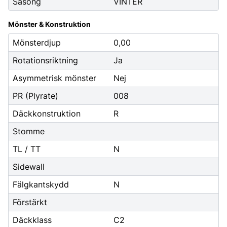
Säsong
VINTER
Mönster & Konstruktion
Mönsterdjup
0,00
Rotationsriktning
Ja
Asymmetrisk mönster
Nej
PR (Plyrate)
008
Däckkonstruktion
R
Stomme
TL / TT
N
Sidewall
Fälgkantskydd
N
Förstärkt
Däckklass
C2