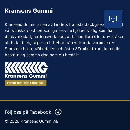
Rådgivning
Lunchstängt 12:00-12:30
Kransens Gummi
Handla
info@kransensgummi.se
Vil
Om oss
Kransens Gummi är en av landets främsta däckgrossister. Med
Leverans
Vi som jobbar på Kransens Gummi
vår kunskap och personliga service hjälper vi dig som har
Reklamation & återköp
däckverkstad, fordonsverkstad, är bilhandlare eller driver åkeri
Jobba hos oss
att hitta däck, fälg och tillbehör från välkända varumärken. I
Betalning & faktura
Nyheter
Storstockholm, Mälardalen och östra Sörmland kan du ha din
Köpvillkor
beställning samma dag som du beställt.
Tips & Råd
Vanliga frågor och svar
Varumärken
Våra Verkstäder
Press
Följ oss på Facebook
© 2026 Kransens Gummi AB