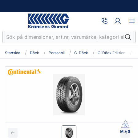
Startsida
Däck
Personbil
C-Däck
C-Däck Friktion
2
M + S