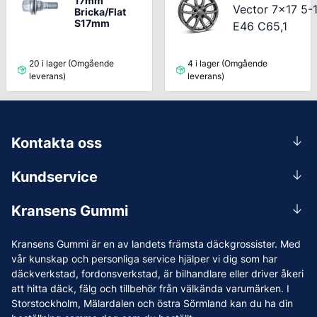
17mm
Vector 7x17 5-
Bricka/Flat
S17mm
E46 C65,1
20 i lager (Omgående
4 i lager (Omgående
leverans)
leverans)
Kontakta oss
0156-409 00
Kundservice
Mån-Tors 07.30-16:30, Fre 07.30-15.00.
Rådgivning
Lunchstängt 12:00-12:30
Kransens Gummi
Handla
info@kransensgummi.se
Om oss
Kransens Gummi är en av landets främsta däckgrossister. Med
Leverans
Vi som jobbar på Kransens Gummi
vår kunskap och personliga service hjälper vi dig som har
Reklamation & återköp
däckverkstad, fordonsverkstad, är bilhandlare eller driver åkeri
Jobba hos oss
att hitta däck, fälg och tillbehör från välkända varumärken. I
Betalning & faktura
Nyheter
Storstockholm, Mälardalen och östra Sörmland kan du ha din
Köpvillkor