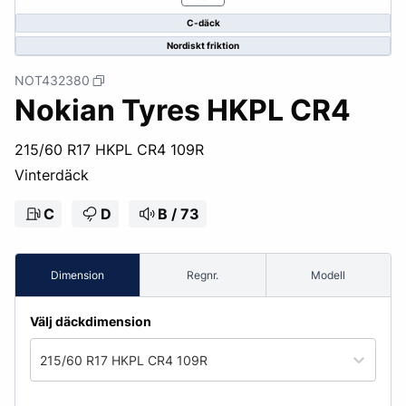
C-däck
Nordiskt friktion
NOT432380
Nokian Tyres HKPL CR4
215/60 R17 HKPL CR4 109R
Vinterdäck
C
D
B / 73
Dimension
Regnr.
Modell
Välj däckdimension
215/60 R17 HKPL CR4 109R