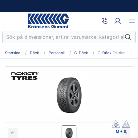
Startsida
Däck
Personbil
C-Däck
C-Däck Friktion
2
M + S