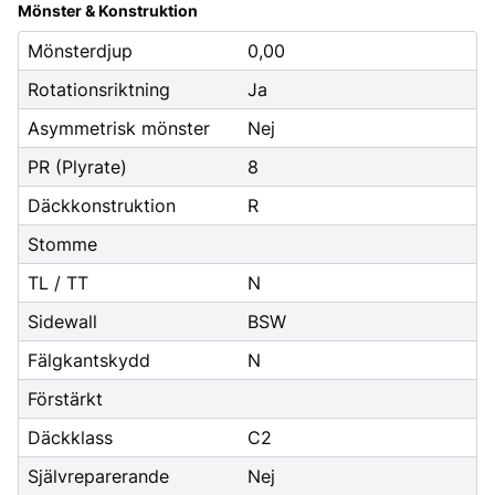
Mönster & Konstruktion
Mönsterdjup
0,00
Rotationsriktning
Ja
Asymmetrisk mönster
Nej
PR (Plyrate)
8
Däckkonstruktion
R
Stomme
TL / TT
N
Sidewall
BSW
Fälgkantskydd
N
Förstärkt
Däckklass
C2
Självreparerande
Nej