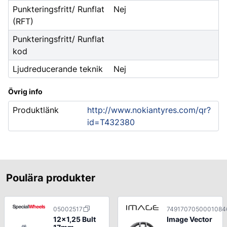
Punkteringsfritt/ Runflat
Nej
(RFT)
Punkteringsfritt/ Runflat
kod
Ljudreducerande teknik
Nej
Övrig info
Produktlänk
http://www.nokiantyres.com/qr?
id=T432380
Poulära produkter
05002517
7491707050001084
12x1,25 Bult
Image Vector