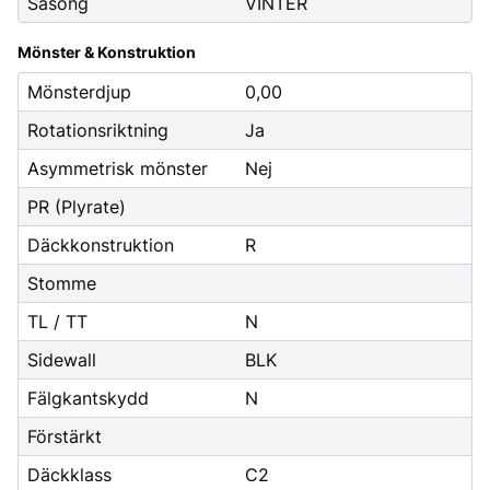
Säsong
VINTER
Mönster & Konstruktion
Mönsterdjup
0,00
Rotationsriktning
Ja
Asymmetrisk mönster
Nej
PR (Plyrate)
Däckkonstruktion
R
Stomme
TL / TT
N
Sidewall
BLK
Fälgkantskydd
N
Förstärkt
Däckklass
C2