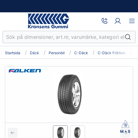
Startsida
Däck
Personbil
C-Däck
C-Däck Friktion
2
M + S