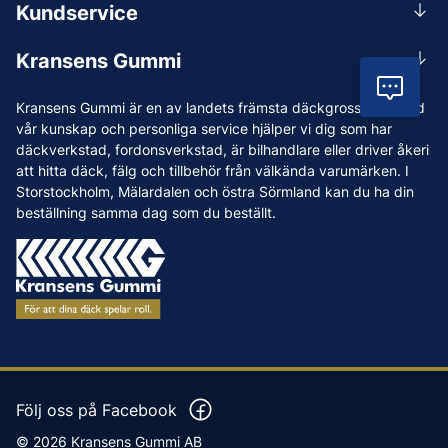
Kundservice
Mån-Tors 07.30-16:30, Fre 07.30-15.00.
Rådgivning
Lunchstängt 12:00-12:30
Kransens Gummi
Handla
info@kransensgummi.se
Vil
Om oss
Kransens Gummi är en av landets främsta däckgrossister. Med
Leverans
Vi som jobbar på Kransens Gummi
vår kunskap och personliga service hjälper vi dig som har
Reklamation & återköp
däckverkstad, fordonsverkstad, är bilhandlare eller driver åkeri
Jobba hos oss
att hitta däck, fälg och tillbehör från välkända varumärken. I
Betalning & faktura
Nyheter
Storstockholm, Mälardalen och östra Sörmland kan du ha din
Köpvillkor
beställning samma dag som du beställt.
Tips & Råd
Vanliga frågor och svar
Varumärken
Våra Verkstäder
Press
Följ oss på Facebook
© 2026 Kransens Gummi AB