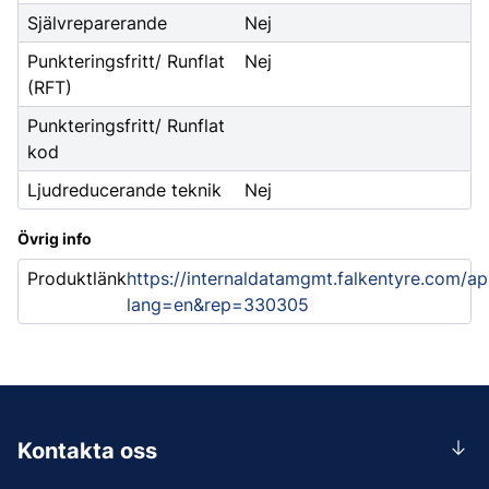
Självreparerande
Nej
Punkteringsfritt/ Runflat
Nej
(RFT)
Punkteringsfritt/ Runflat
kod
Ljudreducerande teknik
Nej
Övrig info
Produktlänk
https://internaldatamgmt.falkentyre.com/ap
lang=en&rep=330305
Kontakta oss
0156-409 00