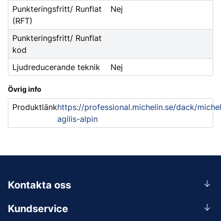
Punkteringsfritt/ Runflat
Nej
(RFT)
Punkteringsfritt/ Runflat
kod
Ljudreducerande teknik
Nej
Övrig info
Produktlänk
https://professional.michelin.se/dack/michel
agilis-alpin
Kontakta oss
0156-409 00
Kundservice
Mån-Tors 07.30-16:30, Fre 07.30-15.00.