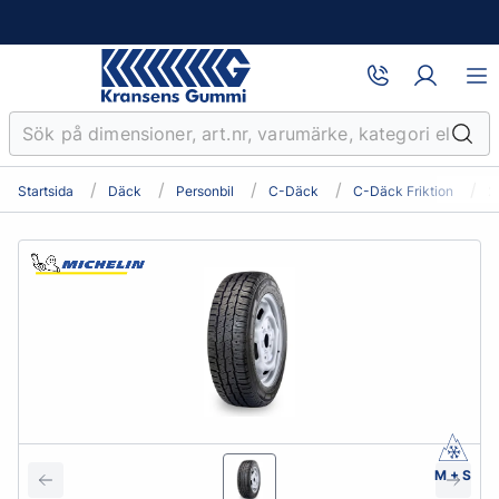
Startsida
Däck
Personbil
C-Däck
C-Däck Friktion
2
M + S