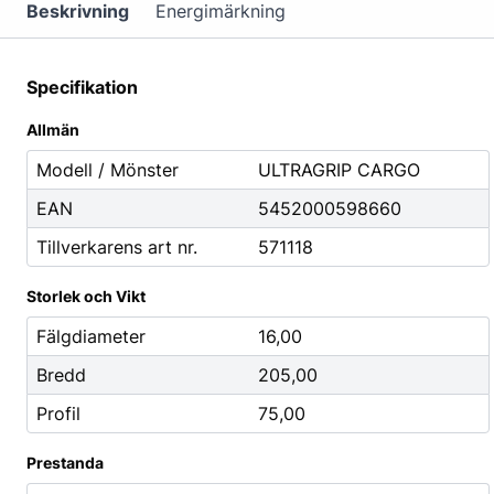
Mutterdragare
Beskrivning
Energimärkning
Nipplar
Monteringsverktyg
Specifikation
Reparationsverktyg
Allmän
Stålborstar
Modell / Mönster
ULTRAGRIP CARGO
EAN
5452000598660
Städ, Hygien & Kontor
Batterier
Tillverkarens art nr.
571118
Avfallshantering
Batteriladdni
Hygien
Fordonsbatter
Storlek och Vikt
Papper
Småbatterier
Fälgdiameter
16,00
Pennor
Startbooster
Bredd
205,00
Däcketiketter
Profil
75,00
Tejp
Prestanda