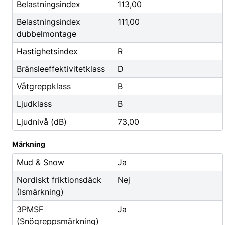
Godis & Dryck
Belastningsindex
113,00
Belastningsindex
111,00
dubbelmontage
Hastighetsindex
R
Bränsleeffektivitetklass
D
Våtgreppklass
B
Ljudklass
B
Ljudnivå (dB)
73,00
Märkning
Mud & Snow
Ja
Nordiskt friktionsdäck
Nej
(Ismärkning)
3PMSF
Ja
(Snögreppsmärkning)