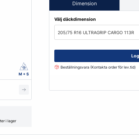
Fälglås
Dimension
kydd
ATV
Grönyte & Smådäck
Kåpor
Välj däckdimension
Mutterpåsar
Spacer
205/75 R16 ULTRAGRIP CARGO 113R
Ventiler
Vikter
Log
Beställningsvara (Kontakta order för lev.tid)
Smörjmedel, Kemikalier & Vä
M + S
Adblue
Alkylatbensin
ård
Batterivatten
Bromsrengöring
Glykol
er i lager
Hjultvätt Kem