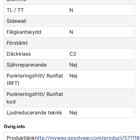
TL / TT
N
Sidewall
Fälgkantskydd
N
Förstärkt
Däckklass
C2
Självreparerande
Nej
Punkteringsfritt/ Runflat
Nej
(RFT)
Punkteringsfritt/ Runflat
kod
Ljudreducerande teknik
Nej
Övrig info
Produktlänk
http://myway.goodyear.com/product/571118