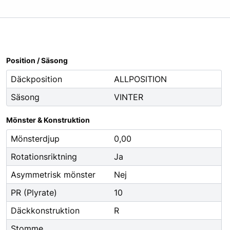
Oljor
Smörjfett
Smörjmedel
Spillhantering
Position / Säsong
Spolarvätska
Däckposition
ALLPOSITION
Säsong
VINTER
Fordonstillbehör
ng
Glödlampor
Mönster & Konstruktion
ier
Vinter
Mönsterdjup
0,00
Fritid
Rotationsriktning
Ja
Fordonsbelysning
Asymmetrisk mönster
Nej
Torkarblad
PR (Plyrate)
10
Däckkonstruktion
R
Stomme