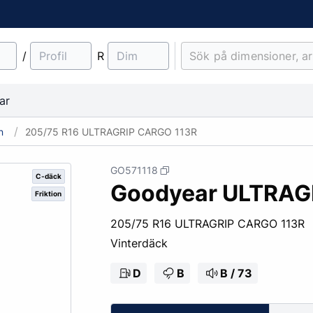
/
R
ar
n
205/75 R16 ULTRAGRIP CARGO 113R
GO571118
C-däck
Goodyear ULTRAG
Friktion
material
Lantbruk
Entreprenad & Maskiner
Lastbilsfälgar
O-ringar
Fälgtillbehör
205/75 R16 ULTRAGRIP CARGO 113R
Traktordäck
Pinnbultar
Vinterdäck
Implementdäck
Fälgskydd
Skogsdäck
Bult & Mutter
D
B
B / 73
& Demonteringskem
Centreringsringar