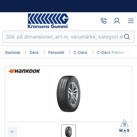
Startsida
Däck
Personbil
C-Däck
C-Däck Friktion
2
M + S