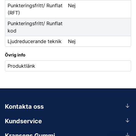
Punkteringsfritt/ Runflat
Nej
(RFT)
Punkteringsfritt/ Runflat
kod
Ljudreducerande teknik
Nej
Övrig info
Produktlänk
Kontakta oss
0156-409 00
Kundservice
Mån-Tors 07.30-16:30, Fre 07.30-15.00.
Rådgivning
Lunchstängt 12:00-12:30
Kransens Gummi