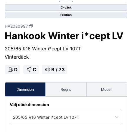
C-däck
Friktion
HA2020997
Hankook Winter i*cept LV
205/65 R16 Winter i*cept LV 107T
Vinterdäck
D
C
B / 73
Dimension
Regnr.
Modell
Välj däckdimension
205/65 R16 Winter i*cept LV 107T