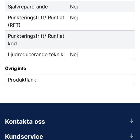
Självreparerande
Nej
Punkteringsfritt/ Runflat
Nej
(RFT)
Punkteringsfritt/ Runflat
kod
Ljudreducerande teknik
Nej
Övrig info
Produktlänk
Kontakta oss
0156-409 00
Kundservice
Mån-Tors 07.30-16:30, Fre 07.30-15.00.