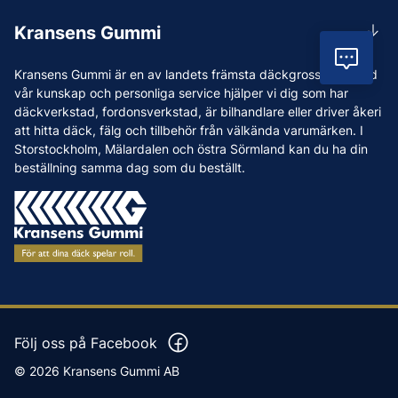
Rådgivning
Lunchstängt 12:00-12:30
Kransens Gummi
Handla
info@kransensgummi.se
Vil
Om oss
Kransens Gummi är en av landets främsta däckgrossister. Med
Leverans
Vi som jobbar på Kransens Gummi
vår kunskap och personliga service hjälper vi dig som har
Reklamation & återköp
däckverkstad, fordonsverkstad, är bilhandlare eller driver åkeri
Jobba hos oss
att hitta däck, fälg och tillbehör från välkända varumärken. I
Betalning & faktura
Nyheter
Storstockholm, Mälardalen och östra Sörmland kan du ha din
Köpvillkor
beställning samma dag som du beställt.
Tips & Råd
Vanliga frågor och svar
Varumärken
Våra Verkstäder
Press
Följ oss på Facebook
© 2026 Kransens Gummi AB