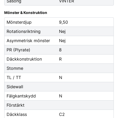
Säsong
VINTER
Mönster & Konstruktion
Mönsterdjup
9,50
Rotationsriktning
Nej
Asymmetrisk mönster
Nej
PR (Plyrate)
8
Däckkonstruktion
R
Stomme
TL / TT
N
Sidewall
Fälgkantskydd
N
Förstärkt
Däckklass
C2