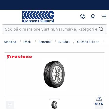
Startsida
Däck
Personbil
C-Däck
C-Däck Friktion
2
M + S