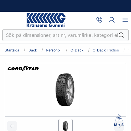
Startsida
Däck
Personbil
C-Däck
C-Däck Friktion
1
M + S