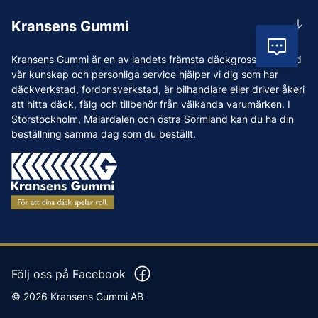
Rådgivning
Lunchstängt 12:00-12:30
Kransens Gummi
Handla
info@kransensgummi.se
Vil
Om oss
Kransens Gummi är en av landets främsta däckgrossister. Med
Leverans
Vi som jobbar på Kransens Gummi
vår kunskap och personliga service hjälper vi dig som har
Reklamation & återköp
däckverkstad, fordonsverkstad, är bilhandlare eller driver åkeri
Jobba hos oss
att hitta däck, fälg och tillbehör från välkända varumärken. I
Betalning & faktura
Nyheter
Storstockholm, Mälardalen och östra Sörmland kan du ha din
Köpvillkor
beställning samma dag som du beställt.
Tips & Råd
Vanliga frågor och svar
Varumärken
Våra Verkstäder
Press
Följ oss på Facebook
© 2026 Kransens Gummi AB