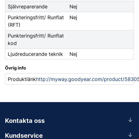
Självreparerande
Nej
Punkteringsfritt/ Runflat
Nej
(RFT)
Punkteringsfritt/ Runflat
kod
Ljudreducerande teknik
Nej
Övrig info
Produktlänk
http://myway.goodyear.com/product/5830
Kontakta oss
0156-409 00
Kundservice
Mån-Tors 07.30-16:30, Fre 07.30-15.00.