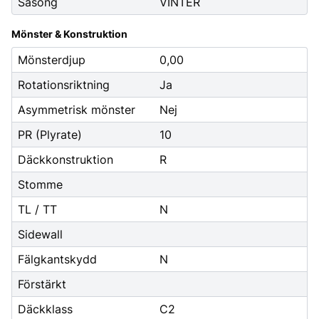
Säsong
VINTER
Mönster & Konstruktion
Mönsterdjup
0,00
Rotationsriktning
Ja
Asymmetrisk mönster
Nej
PR (Plyrate)
10
Däckkonstruktion
R
Stomme
TL / TT
N
Sidewall
Fälgkantskydd
N
Förstärkt
Däckklass
C2