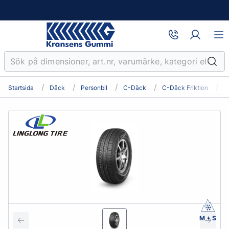
Startsida
Däck
Personbil
C-Däck
C-Däck Friktion
1
M + S