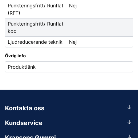
Punkteringsfritt/ Runflat
Nej
(RFT)
Punkteringsfritt/ Runflat
kod
Ljudreducerande teknik
Nej
Övrig info
Produktlänk
Kontakta oss
0156-409 00
Kundservice
Mån-Tors 07.30-16:30, Fre 07.30-15.00.
Rådgivning
Lunchstängt 12:00-12:30
Kransens Gummi