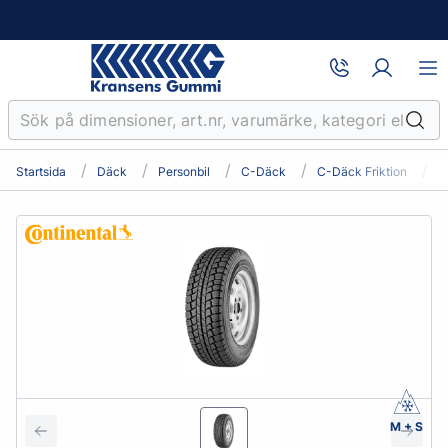
Startsida
Däck
Personbil
C-Däck
C-Däck Friktion
1
M + S