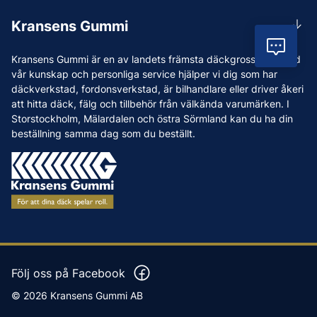
Rådgivning
Lunchstängt 12:00-12:30
Kransens Gummi
Handla
info@kransensgummi.se
Vil
Om oss
Kransens Gummi är en av landets främsta däckgrossister. Med
Leverans
Vi som jobbar på Kransens Gummi
vår kunskap och personliga service hjälper vi dig som har
Reklamation & återköp
däckverkstad, fordonsverkstad, är bilhandlare eller driver åkeri
Jobba hos oss
att hitta däck, fälg och tillbehör från välkända varumärken. I
Betalning & faktura
Nyheter
Storstockholm, Mälardalen och östra Sörmland kan du ha din
Köpvillkor
beställning samma dag som du beställt.
Tips & Råd
Vanliga frågor och svar
Varumärken
Våra Verkstäder
Press
Följ oss på Facebook
© 2026 Kransens Gummi AB