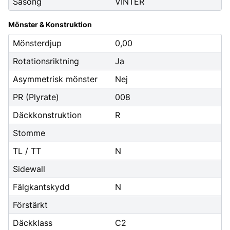
Säsong
VINTER
Mönster & Konstruktion
Mönsterdjup
0,00
Rotationsriktning
Ja
Asymmetrisk mönster
Nej
PR (Plyrate)
008
Däckkonstruktion
R
Stomme
TL / TT
N
Sidewall
Fälgkantskydd
N
Förstärkt
Däckklass
C2