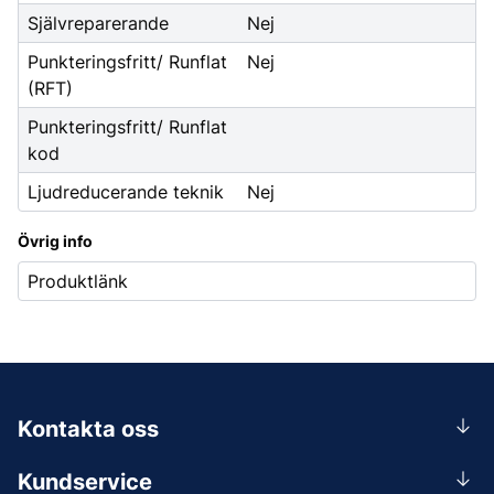
Självreparerande
Nej
Punkteringsfritt/ Runflat
Nej
(RFT)
Punkteringsfritt/ Runflat
kod
Ljudreducerande teknik
Nej
Övrig info
Produktlänk
Kontakta oss
0156-409 00
Kundservice
Mån-Tors 07.30-16:30, Fre 07.30-15.00.