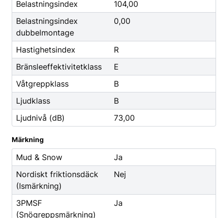
Godis & Dryck
Belastningsindex
104,00
Belastningsindex
0,00
dubbelmontage
Hastighetsindex
R
Bränsleeffektivitetklass
E
Våtgreppklass
B
Ljudklass
B
Ljudnivå (dB)
73,00
Märkning
Mud & Snow
Ja
Nordiskt friktionsdäck
Nej
(Ismärkning)
3PMSF
Ja
(Snögreppsmärkning)