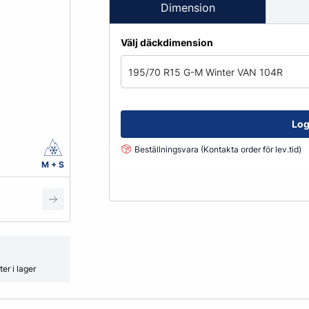
Fälglås
Dimension
kydd
ATV
Grönyte & Smådäck
Kåpor
Välj däckdimension
Mutterpåsar
Spacer
195/70 R15 G-M Winter VAN 104R
Ventiler
Vikter
Log
Beställningsvara (Kontakta order för lev.tid)
Smörjmedel, Kemikalier & Vä
M + S
Adblue
Alkylatbensin
ård
Batterivatten
Bromsrengöring
Glykol
er i lager
Hjultvätt Kem