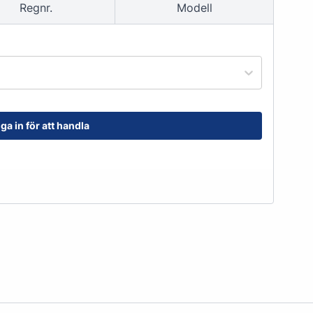
Regnr.
Modell
order@kransensgummi.se
Till kundservice
ga in för att handla
tskor
Arbetshandskar & Skyddsutrustning
Arbetshandskar
Skyddsutrustning