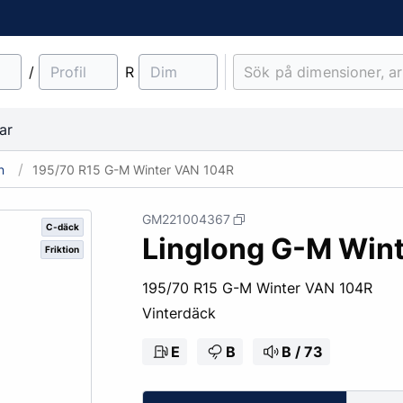
/
R
ar
n
195/70 R15 G-M Winter VAN 104R
GM221004367
C-däck
Linglong G-M Win
Friktion
material
Lantbruk
Entreprenad & Maskiner
Lastbilsfälgar
O-ringar
Fälgtillbehör
195/70 R15 G-M Winter VAN 104R
Traktordäck
Pinnbultar
Vinterdäck
Implementdäck
Fälgskydd
Skogsdäck
Bult & Mutter
E
B
B / 73
& Demonteringskem
Centreringsringar