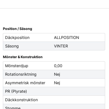
Oljor
Smörjfett
Smörjmedel
Spillhantering
Position / Säsong
Spolarvätska
Däckposition
ALLPOSITION
Säsong
VINTER
Fordonstillbehör
ng
Glödlampor
Mönster & Konstruktion
ier
Vinter
Mönsterdjup
0,00
Fritid
Rotationsriktning
Nej
Fordonsbelysning
Asymmetrisk mönster
Nej
Torkarblad
PR (Plyrate)
Däckkonstruktion
Stomme