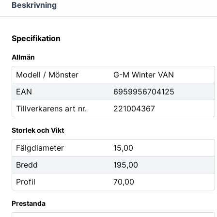
Mutterdragare
Beskrivning
Nipplar
Monteringsverktyg
Specifikation
Reparationsverktyg
Allmän
Stålborstar
Modell / Mönster
G-M Winter VAN
EAN
6959956704125
Städ, Hygien & Kontor
Batterier
Tillverkarens art nr.
221004367
Avfallshantering
Batteriladdni
Hygien
Fordonsbatter
Storlek och Vikt
Papper
Småbatterier
Fälgdiameter
15,00
Pennor
Startbooster
Bredd
195,00
Däcketiketter
Profil
70,00
Tejp
Prestanda