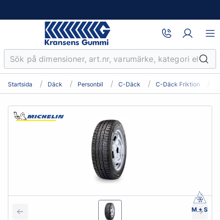
Startsida
Däck
Personbil
C-Däck
C-Däck Friktion
1
M + S