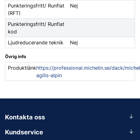
Punkteringsfritt/ Runflat
Nej
(RFT)
Punkteringsfritt/ Runflat
kod
Ljudreducerande teknik
Nej
Övrig info
Produktlänk
https://professional.michelin.se/dack/michel
agilis-alpin
Kontakta oss
0156-409 00
Kundservice
Mån-Tors 07.30-16:30, Fre 07.30-15.00.