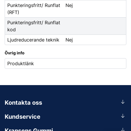
Punkteringsfritt/ Runflat
Nej
(RFT)
Punkteringsfritt/ Runflat
kod
Ljudreducerande teknik
Nej
Övrig info
Produktlänk
Kontakta oss
0156-409 00
Kundservice
Mån-Tors 07.30-16:30, Fre 07.30-15.00.
Rådgivning
Lunchstängt 12:00-12:30
Kransens Gummi