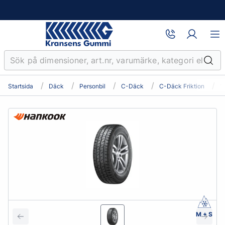
Startsida
Däck
Personbil
C-Däck
C-Däck Friktion
1
M + S