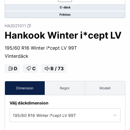
C-däck
Friktion
HA2021011
Hankook Winter i*cept LV
195/60 R16 Winter i*cept LV 99T
Vinterdäck
D
C
B / 73
Dimension
Regnr.
Modell
Välj däckdimension
195/60 R16 Winter i*cept LV 99T