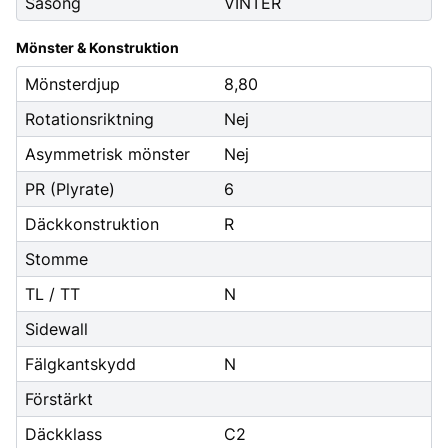
Säsong
VINTER
Mönster & Konstruktion
Mönsterdjup
8,80
Rotationsriktning
Nej
Asymmetrisk mönster
Nej
PR (Plyrate)
6
Däckkonstruktion
R
Stomme
TL / TT
N
Sidewall
Fälgkantskydd
N
Förstärkt
Däckklass
C2