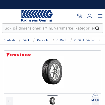
Startsida
Däck
Personbil
C-Däck
C-Däck Friktion
1
M + S