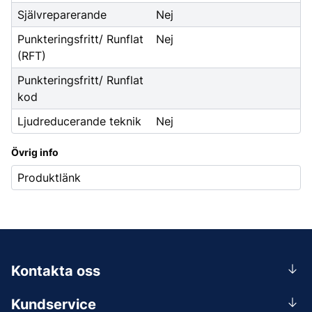
Självreparerande
Nej
Punkteringsfritt/ Runflat
Nej
(RFT)
Punkteringsfritt/ Runflat
kod
Ljudreducerande teknik
Nej
Övrig info
Produktlänk
Kontakta oss
0156-409 00
Kundservice
Mån-Tors 07.30-16:30, Fre 07.30-15.00.