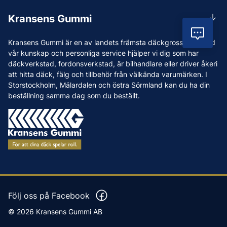
Rådgivning
Lunchstängt 12:00-12:30
Kransens Gummi
Handla
info@kransensgummi.se
Vil
Om oss
Kransens Gummi är en av landets främsta däckgrossister. Med
Leverans
Vi som jobbar på Kransens Gummi
vår kunskap och personliga service hjälper vi dig som har
Reklamation & återköp
däckverkstad, fordonsverkstad, är bilhandlare eller driver åkeri
Jobba hos oss
att hitta däck, fälg och tillbehör från välkända varumärken. I
Betalning & faktura
Nyheter
Storstockholm, Mälardalen och östra Sörmland kan du ha din
Köpvillkor
beställning samma dag som du beställt.
Tips & Råd
Vanliga frågor och svar
Varumärken
Våra Verkstäder
Press
Följ oss på Facebook
© 2026 Kransens Gummi AB