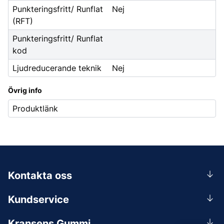
Punkteringsfritt/ Runflat
Nej
(RFT)
Punkteringsfritt/ Runflat
kod
Ljudreducerande teknik
Nej
Övrig info
Produktlänk
Kontakta oss
0156-409 00
Kundservice
Mån-Tors 07.30-16:30, Fre 07.30-15.00.
Rådgivning
Lunchstängt 12:00-12:30
Kransens Gummi