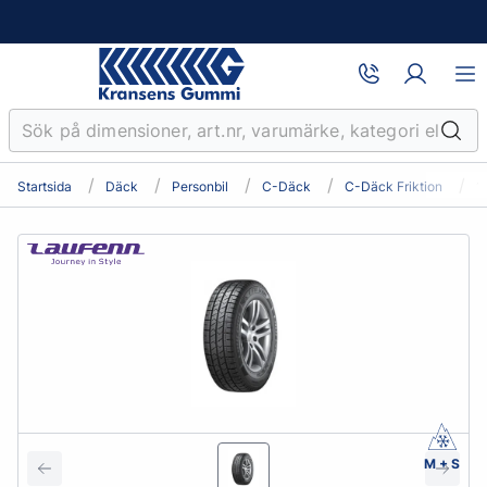
Startsida
Däck
Personbil
C-Däck
C-Däck Friktion
1
M + S