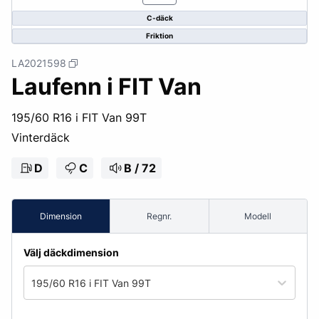
C-däck
Friktion
LA2021598
Laufenn i FIT Van
195/60 R16 i FIT Van 99T
Vinterdäck
D
C
B / 72
Dimension
Regnr.
Modell
Välj däckdimension
195/60 R16 i FIT Van 99T