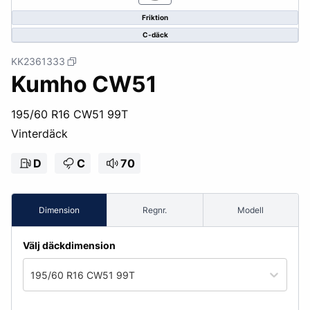
Friktion
C-däck
KK2361333
Kumho CW51
195/60 R16 CW51 99T
Vinterdäck
D
C
70
Dimension
Regnr.
Modell
Välj däckdimension
195/60 R16 CW51 99T