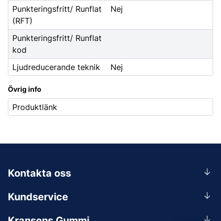
Punkteringsfritt/ Runflat
Nej
(RFT)
Punkteringsfritt/ Runflat
kod
Ljudreducerande teknik
Nej
Övrig info
Produktlänk
Kontakta oss
0156-409 00
Kundservice
Mån-Tors 07.30-16:30, Fre 07.30-15.00.
Rådgivning
Lunchstängt 12:00-12:30
Kransens Gummi