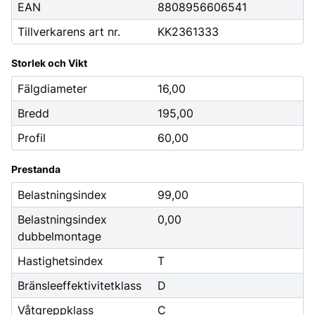
EAN
8808956606541
Tillverkarens art nr.
KK2361333
Storlek och Vikt
Fälgdiameter
16,00
Bredd
195,00
Profil
60,00
Prestanda
Belastningsindex
99,00
Belastningsindex
0,00
dubbelmontage
Hastighetsindex
T
Bränsleeffektivitetklass
D
Våtgreppklass
C