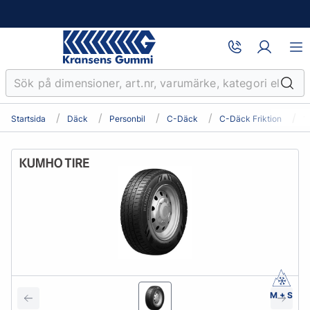
Startsida
Däck
Personbil
C-Däck
C-Däck Friktion
1
M + S