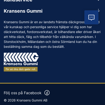
Mån-Tors 07.30-16:30, Fre 07.30-15.00.
Rådgivning
Lunchstängt 12:00-12:30
Kransens Gummi
Handla
info@kransensgummi.se
Vil
Om oss
Kransens Gummi är en av landets främsta däckgrossister. Med
Leverans
Vi som jobbar på Kransens Gummi
vår kunskap och personliga service hjälper vi dig som har
Reklamation & återköp
däckverkstad, fordonsverkstad, är bilhandlare eller driver åkeri
Jobba hos oss
att hitta däck, fälg och tillbehör från välkända varumärken. I
Betalning & faktura
Nyheter
Storstockholm, Mälardalen och östra Sörmland kan du ha din
Köpvillkor
beställning samma dag som du beställt.
Tips & Råd
Vanliga frågor och svar
Varumärken
Våra Verkstäder
Press
Följ oss på Facebook
© 2026 Kransens Gummi AB