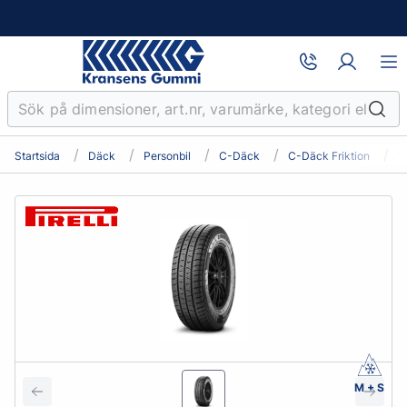
Startsida
Däck
Personbil
C-Däck
C-Däck Friktion
1
M + S