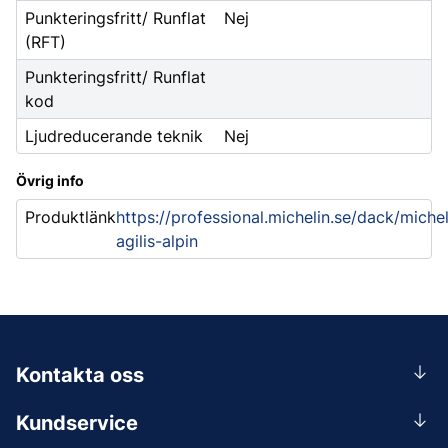
Punkteringsfritt/ Runflat
Nej
(RFT)
Punkteringsfritt/ Runflat
kod
Ljudreducerande teknik
Nej
Övrig info
Produktlänk
https://professional.michelin.se/dack/michel
agilis-alpin
Kontakta oss
0156-409 00
Kundservice
Mån-Tors 07.30-16:30, Fre 07.30-15.00.