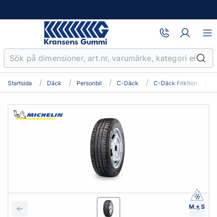
Startsida
Däck
Personbil
C-Däck
C-Däck Friktion
1
M + S