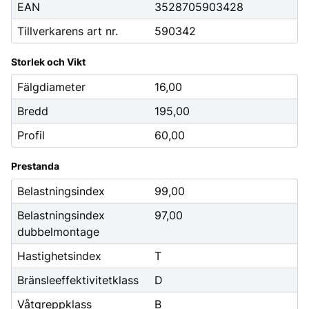
EAN
3528705903428
Tillverkarens art nr.
590342
Storlek och Vikt
Fälgdiameter
16,00
Bredd
195,00
Profil
60,00
Prestanda
Belastningsindex
99,00
Belastningsindex
97,00
dubbelmontage
Hastighetsindex
T
Bränsleeffektivitetklass
D
Våtgreppklass
B