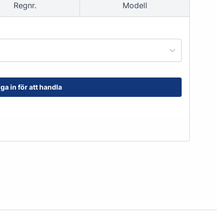
Regnr.
Modell
order@kransensgummi.se
Till kundservice
ga in för att handla
tskor
Arbetshandskar & Skyddsutrustning
Arbetshandskar
Skyddsutrustning