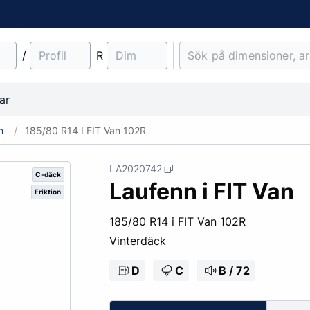
/
R
ar
n
185/80 R14 I FIT Van 102R
LA2020742
C-däck
Laufenn i FIT Van
Friktion
material
Lantbruk
Entreprenad & Maskiner
Lastbilsfälgar
O-ringar
Fälgtillbehör
185/80 R14 i FIT Van 102R
Traktordäck
Pinnbultar
Vinterdäck
Implementdäck
Fälgskydd
Skogsdäck
Bult & Mutter
D
C
B / 72
& Demonteringskem
Centreringsringar