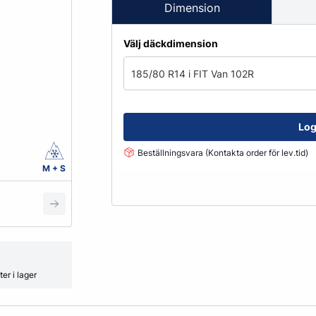
Fälglås
Dimension
kydd
ATV
Grönyte & Smådäck
Kåpor
Välj däckdimension
Mutterpåsar
Spacer
185/80 R14 i FIT Van 102R
Ventiler
Vikter
Log
Beställningsvara (Kontakta order för lev.tid)
Smörjmedel, Kemikalier & Vä
M + S
Adblue
Alkylatbensin
ård
Batterivatten
Bromsrengöring
Glykol
er i lager
Hjultvätt Kem