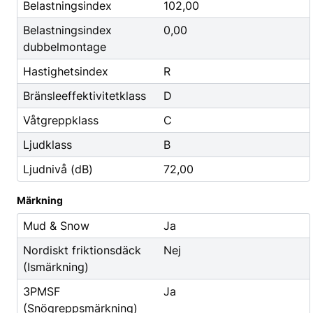
Godis & Dryck
Belastningsindex
102,00
Belastningsindex
0,00
dubbelmontage
Hastighetsindex
R
Bränsleeffektivitetklass
D
Våtgreppklass
C
Ljudklass
B
Ljudnivå (dB)
72,00
Märkning
Mud & Snow
Ja
Nordiskt friktionsdäck
Nej
(Ismärkning)
3PMSF
Ja
(Snögreppsmärkning)