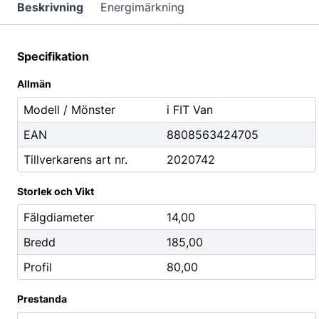
Mutterdragare
Beskrivning
Energimärkning
Nipplar
Monteringsverktyg
Specifikation
Reparationsverktyg
Allmän
Stålborstar
Modell / Mönster
i FIT Van
EAN
8808563424705
Städ, Hygien & Kontor
Batterier
Tillverkarens art nr.
2020742
Avfallshantering
Batteriladdni
Hygien
Fordonsbatter
Storlek och Vikt
Papper
Småbatterier
Fälgdiameter
14,00
Pennor
Startbooster
Bredd
185,00
Däcketiketter
Profil
80,00
Tejp
Prestanda