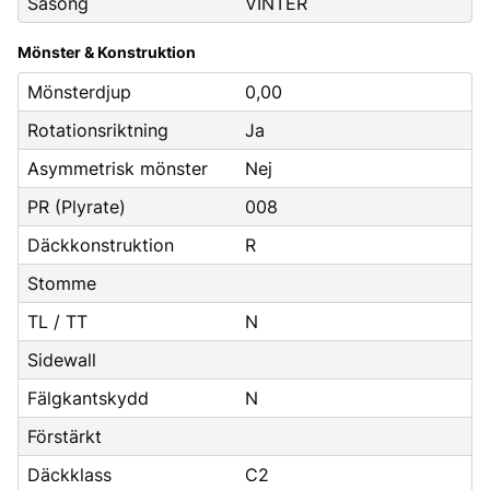
Säsong
VINTER
Mönster & Konstruktion
Mönsterdjup
0,00
Rotationsriktning
Ja
Asymmetrisk mönster
Nej
PR (Plyrate)
008
Däckkonstruktion
R
Stomme
TL / TT
N
Sidewall
Fälgkantskydd
N
Förstärkt
Däckklass
C2