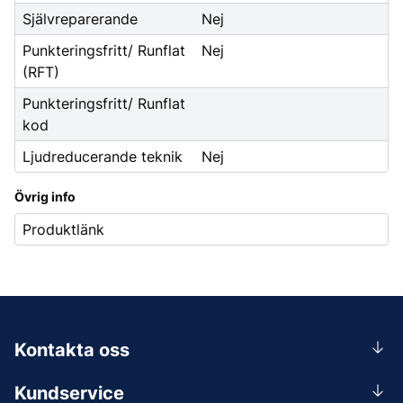
Självreparerande
Nej
Punkteringsfritt/ Runflat
Nej
(RFT)
Punkteringsfritt/ Runflat
kod
Ljudreducerande teknik
Nej
Övrig info
Produktlänk
Kontakta oss
0156-409 00
Kundservice
Mån-Tors 07.30-16:30, Fre 07.30-15.00.