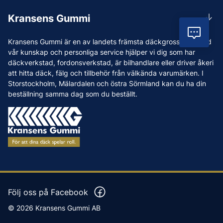
Rådgivning
Lunchstängt 12:00-12:30
Kransens Gummi
Handla
info@kransensgummi.se
Vil
Om oss
Kransens Gummi är en av landets främsta däckgrossister. Med
Leverans
Vi som jobbar på Kransens Gummi
vår kunskap och personliga service hjälper vi dig som har
Reklamation & återköp
däckverkstad, fordonsverkstad, är bilhandlare eller driver åkeri
Jobba hos oss
att hitta däck, fälg och tillbehör från välkända varumärken. I
Betalning & faktura
Nyheter
Storstockholm, Mälardalen och östra Sörmland kan du ha din
Köpvillkor
beställning samma dag som du beställt.
Tips & Råd
Vanliga frågor och svar
Varumärken
Våra Verkstäder
Press
Följ oss på Facebook
© 2026 Kransens Gummi AB