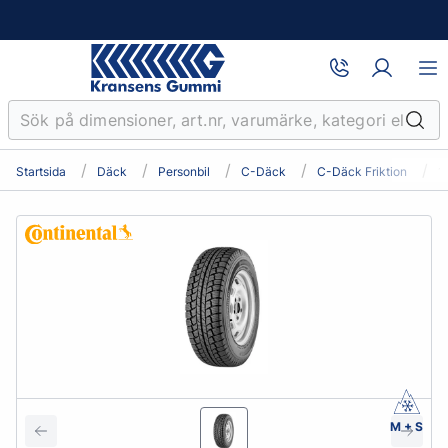
Startsida
Däck
Personbil
C-Däck
C-Däck Friktion
1
M + S