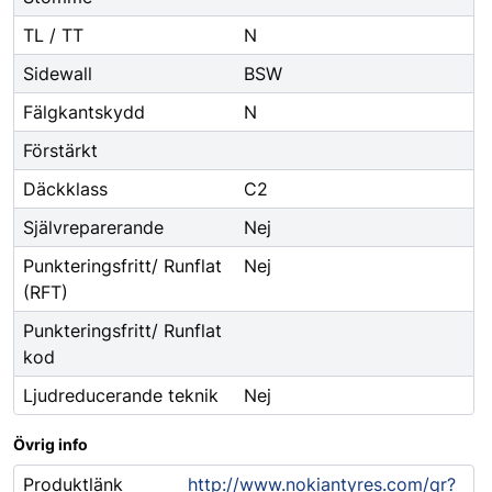
TL / TT
N
Sidewall
BSW
Fälgkantskydd
N
Förstärkt
Däckklass
C2
Självreparerande
Nej
Punkteringsfritt/ Runflat
Nej
(RFT)
Punkteringsfritt/ Runflat
kod
Ljudreducerande teknik
Nej
Övrig info
Produktlänk
http://www.nokiantyres.com/qr?