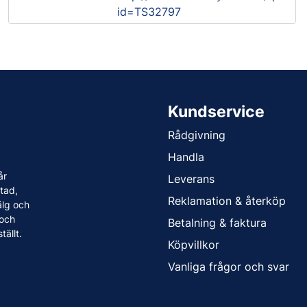
id=TS32797
Kundservice
Rådgivning
Handla
år
Leverans
tad,
Reklamation & återköp
älg och
 och
Betalning & faktura
tällt.
Köpvillkor
Vanliga frågor och svar