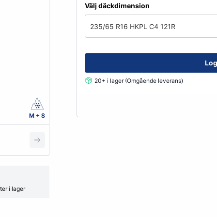
Fälglås
Välj däckdimension
kydd
ATV
Grönyte & Smådäck
Kåpor
235/65 R16 HKPL C4 121R
Mutterpåsar
Spacer
Ventiler
Log
Vikter
20+ i lager (Omgående leverans)
Smörjmedel, Kemikalier & Vä
M + S
Adblue
Alkylatbensin
ård
Batterivatten
Bromsrengöring
Glykol
er i lager
Hjultvätt Kem