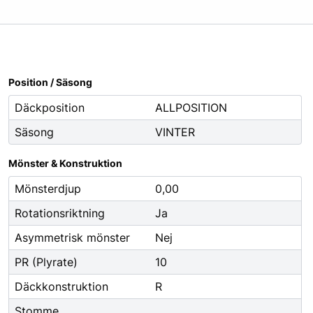
Oljor
Smörjfett
Smörjmedel
Spillhantering
Position / Säsong
Spolarvätska
Däckposition
ALLPOSITION
Säsong
VINTER
Fordonstillbehör
ng
Glödlampor
Mönster & Konstruktion
ier
Vinter
Mönsterdjup
0,00
Fritid
Rotationsriktning
Ja
Fordonsbelysning
Asymmetrisk mönster
Nej
Torkarblad
PR (Plyrate)
10
Däckkonstruktion
R
Stomme