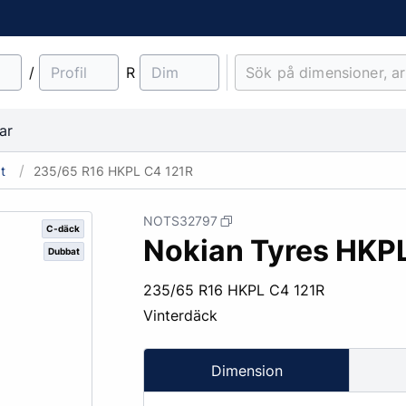
/
R
ar
t
235/65 R16 HKPL C4 121R
NOTS32797
C-däck
Nokian Tyres HKP
Dubbat
material
Lantbruk
Entreprenad & Maskiner
Lastbilsfälgar
O-ringar
Fälgtillbehör
235/65 R16 HKPL C4 121R
Traktordäck
Pinnbultar
Vinterdäck
Implementdäck
Fälgskydd
Skogsdäck
Bult & Mutter
Dimension
& Demonteringskem
Centreringsringar