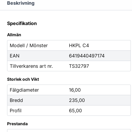
Mutterdragare
Beskrivning
Nipplar
Monteringsverktyg
Specifikation
Reparationsverktyg
Allmän
Stålborstar
Modell / Mönster
HKPL C4
EAN
6419440497174
Städ, Hygien & Kontor
Batterier
Tillverkarens art nr.
TS32797
Avfallshantering
Batteriladdni
Hygien
Fordonsbatter
Storlek och Vikt
Papper
Småbatterier
Fälgdiameter
16,00
Pennor
Startbooster
Bredd
235,00
Däcketiketter
Profil
65,00
Tejp
Prestanda