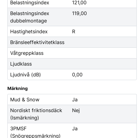
Godis & Dryck
Belastningsindex
121,00
Belastningsindex
119,00
dubbelmontage
Hastighetsindex
R
Bränsleeffektivitetklass
Våtgreppklass
Ljudklass
Ljudnivå (dB)
0,00
Märkning
Mud & Snow
Ja
Nordiskt friktionsdäck
Nej
(Ismärkning)
3PMSF
Ja
(Snögreppsmärkning)