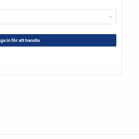
order@kransensgummi.se
Till kundservice
ga in för att handla
tskor
Arbetshandskar & Skyddsutrustning
Arbetshandskar
Skyddsutrustning